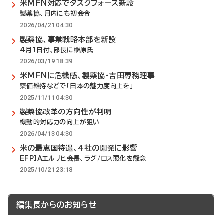
米MFN対応でタスクフォース新設
製薬協、月内にも初会合
2026/04/21 04:30
製薬協、事業戦略本部を新設
4月1日付、部長に榊原氏
2026/03/19 18:39
米MFNに危機感、製薬協・吉田専務理事
薬価維持などで「日本の魅力度向上を」
2025/11/11 04:30
製薬協改革の方向性が判明
機動的対応力の向上が狙い
2026/04/13 04:30
米の最恵国待遇、4社の開発に影響
EFPIAエルリヒ会長、ラグ/ロス悪化を懸念
2025/10/21 23:18
編集長からのお知らせ