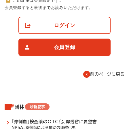
この記事は会員限定です。
非
会員登録すると最後までお読みいただけます。
会
員
の
ログイン
閲
覧
制
限
会員登録
に
つ
い
て
前のページに戻る
団体
最新記事
「穿刺血」検査薬のOTC化、厚労省に要望書
NPhA、薬剤師による補助の明確化も