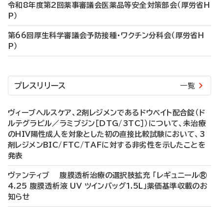
令和8年度第2回薬事審議会医薬品等安全対策部会（厚労省H
P）
第66回厚生科学審議会予防接種・ワクチン分科会（厚労省H
P）
プレスリリース
一覧
ヴィーブヘルスケア、2剤レジメンであるドウベイト配合錠（ド
ルテグラビル／ラミブジン［DTG/3TC］）について、未治療
のHIV陽性成人を対象とした初の直接比較試験において、3
剤レジメンBIC/FTC/TAFに対する非劣性を示したことを
発表
ヴァンティブ 腹膜透析治療の選択肢拡充 「レギュニール®
4.25 腹膜透析液 UV ツインバッグ1.5L」薬価基準収載のお
知らせ