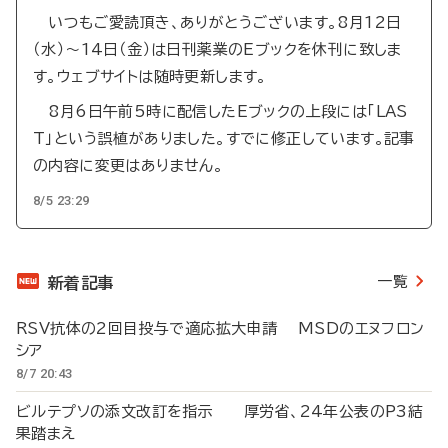
いつもご愛読頂き、ありがとうございます。8月12日
（水）～14日（金）は日刊薬業のEブックを休刊に致しま
す。ウェブサイトは随時更新します。
8月6日午前5時に配信したEブックの上段には「LAS
T」という誤植がありました。すでに修正しています。記事
の内容に変更はありません。
8/5 23:29
一覧
新着記事
RSV抗体の2回目投与で適応拡大申請 MSDのエヌフロン
シア
8/7 20:43
ビルテプソの添文改訂を指示 厚労省、24年公表のP3結
果踏まえ