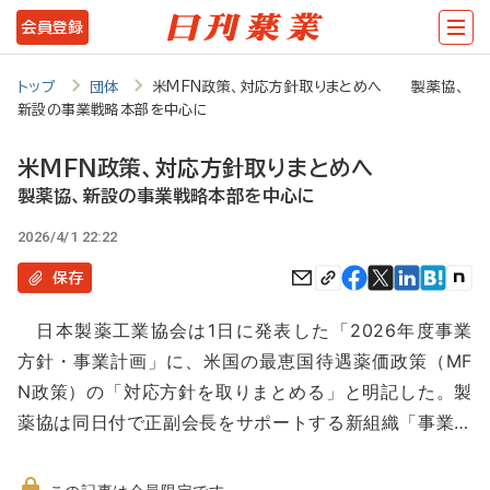
メ
会員登録
イ
ン
トップ
団体
米MFN政策、対応方針取りまとめへ 製薬協、
新設の事業戦略本部を中心に
コ
ン
米MFN政策、対応方針取りまとめへ
テ
製薬協、新設の事業戦略本部を中心に
ン
2026/4/1 22:22
ツ
保存
に
日本製薬工業協会は1日に発表した「2026年度事業
移
方針・事業計画」に、米国の最恵国待遇薬価政策（MF
動
N政策）の「対応方針を取りまとめる」と明記した。製
薬協は同日付で正副会長をサポートする新組織「事業…