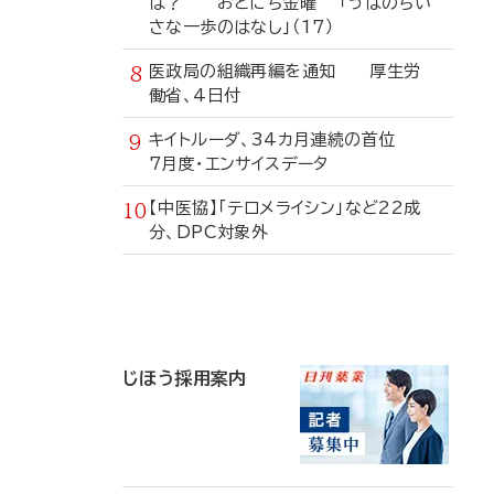
は？ おとにち金曜 「うぱのちい
さな一歩のはなし」（17）
医政局の組織再編を通知 厚生労
働省、4日付
キイトルーダ、34カ月連続の首位
7月度・エンサイスデータ
【中医協】「テロメライシン」など22成
分、DPC対象外
寄
稿
じほう採用案内