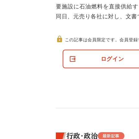
要施設に石油燃料を直接供給す
同日、元売り各社に対し、文書
この記事は会員限定です。
会員登録
非
会
ログイン
員
の
閲
覧
制
限
に
つ
い
て
行政・政治
最新記事