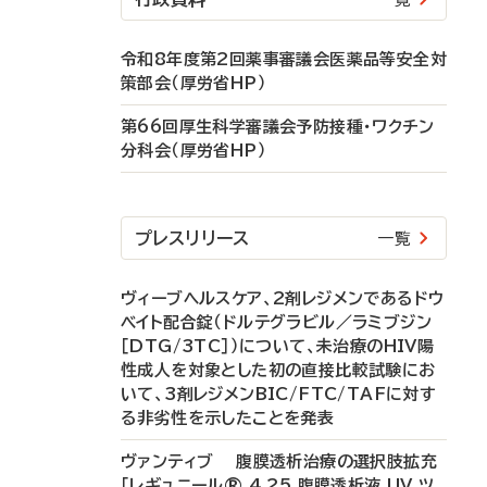
令和8年度第2回薬事審議会医薬品等安全対
策部会（厚労省HP）
第66回厚生科学審議会予防接種・ワクチン
分科会（厚労省HP）
プレスリリース
一覧
ヴィーブヘルスケア、2剤レジメンであるドウ
ベイト配合錠（ドルテグラビル／ラミブジン
［DTG/3TC］）について、未治療のHIV陽
性成人を対象とした初の直接比較試験にお
いて、3剤レジメンBIC/FTC/TAFに対す
る非劣性を示したことを発表
ヴァンティブ 腹膜透析治療の選択肢拡充
「レギュニール® 4.25 腹膜透析液 UV ツ