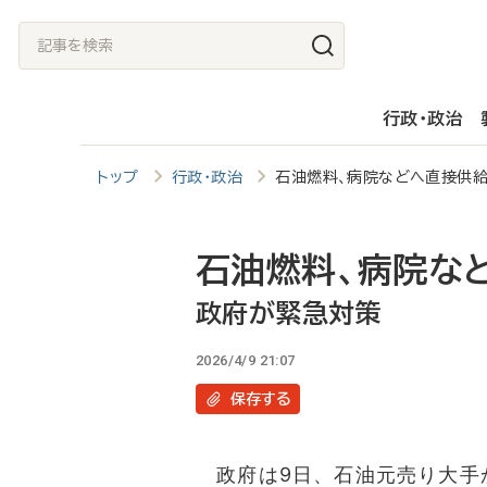
メ
記
イ
事
ン
を
行政・政治
コ
検
ン
索
トップ
行政・政治
石油燃料、病院などへ直接供
テ
ン
ツ
石油燃料、病院な
に
政府が緊急対策
移
2026/4/9 21:07
動
保存
する
政府は9日、石油元売り大手