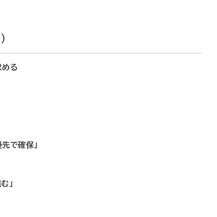
）
求める
優先で確保」
む」