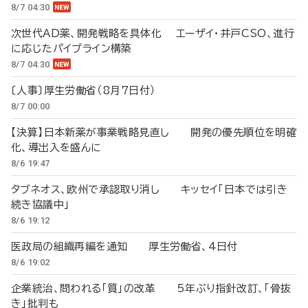
8/7 04:30
次世代AD薬、開発戦略を具体化 エーザイ・井戸CSO、進行
に応じたパイプライン構築
8/7 04:30
〔人事〕厚生労働省（8月7日付）
8/7 00:00
【決算】日本新薬が事業戦略見直し 開発の優先順位を明確
化、導出入を盛んに
8/6 19:47
タブネオス、欧州で承認取り消し キッセイ「日本では引き
続き協議中」
8/6 19:12
医政局の組織再編を通知 厚生労働省、4日付
8/6 19:02
企業統治、問われる「質」の改革 5年ぶり指針改訂、「骨抜
き」批判も