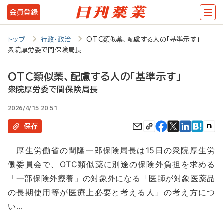
メ
会員登録
イ
ン
トップ
行政・政治
OTC類似薬、配慮する人の「基準示す」
衆院厚労委で間保険局長
コ
ン
OTC類似薬、配慮する人の「基準示す」
テ
衆院厚労委で間保険局長
ン
2026/4/15 20:51
ツ
保存
に
厚生労働省の間隆一郎保険局長は15日の衆院厚生労
移
働委員会で、OTC類似薬に別途の保険外負担を求める
動
「一部保険外療養」の対象外になる「医師が対象医薬品
の長期使用等が医療上必要と考える人」の考え方につ
い…