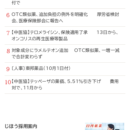
付で
OTC類似薬、追加負担の例外を明確化 厚労省検討
会、医療保険部会に報告へ
【中医協】テロメライシン、保険適用了承 13日から、
オンコリスの再生医療等製品
対象成分にラメルテオン追加 OTC類似薬、一増一減
で合計変わらず
〔人事〕東邦薬品（10月1日付）
【中医協】テッペーザの薬価、5.51％引き下げ 費用
対で、11月から
寄
稿
じほう採用案内