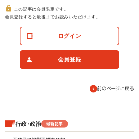
この記事は会員限定です。
非
会員登録すると最後までお読みいただけます。
会
員
の
ログイン
閲
覧
制
限
会員登録
に
つ
い
て
前のページに戻る
行政・政治
最新記事