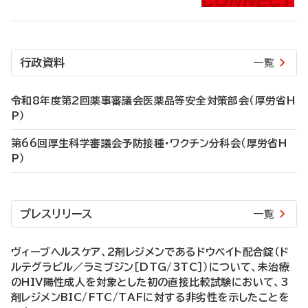
行政資料
一覧
令和8年度第2回薬事審議会医薬品等安全対策部会（厚労省H
P）
第66回厚生科学審議会予防接種・ワクチン分科会（厚労省H
P）
プレスリリース
一覧
ヴィーブヘルスケア、2剤レジメンであるドウベイト配合錠（ド
ルテグラビル／ラミブジン［DTG/3TC］）について、未治療
のHIV陽性成人を対象とした初の直接比較試験において、3
剤レジメンBIC/FTC/TAFに対する非劣性を示したことを