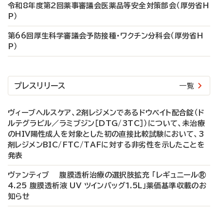
令和8年度第2回薬事審議会医薬品等安全対策部会（厚労省H
P）
第66回厚生科学審議会予防接種・ワクチン分科会（厚労省H
P）
プレスリリース
一覧
ヴィーブヘルスケア、2剤レジメンであるドウベイト配合錠（ド
ルテグラビル／ラミブジン［DTG/3TC］）について、未治療
のHIV陽性成人を対象とした初の直接比較試験において、3
剤レジメンBIC/FTC/TAFに対する非劣性を示したことを
発表
ヴァンティブ 腹膜透析治療の選択肢拡充 「レギュニール®
4.25 腹膜透析液 UV ツインバッグ1.5L」薬価基準収載のお
知らせ