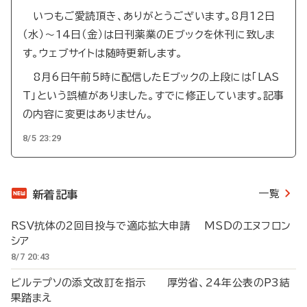
いつもご愛読頂き、ありがとうございます。8月12日
（水）～14日（金）は日刊薬業のEブックを休刊に致しま
す。ウェブサイトは随時更新します。
8月6日午前5時に配信したEブックの上段には「LAS
T」という誤植がありました。すでに修正しています。記事
の内容に変更はありません。
8/5 23:29
一覧
新着記事
RSV抗体の2回目投与で適応拡大申請 MSDのエヌフロン
シア
8/7 20:43
ビルテプソの添文改訂を指示 厚労省、24年公表のP3結
果踏まえ