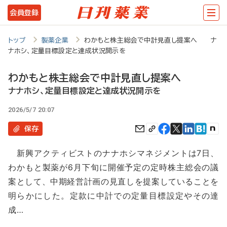
メ
会員登録
イ
ン
トップ
製薬企業
わかもと株主総会で中計見直し提案へ ナ
ナホシ、定量目標設定と達成状況開示を
コ
ン
わかもと株主総会で中計見直し提案へ
テ
ナナホシ、定量目標設定と達成状況開示を
ン
2026/5/7 20:07
ツ
保存
に
新興アクティビストのナナホシマネジメントは7日、
移
わかもと製薬が6月下旬に開催予定の定時株主総会の議
動
案として、中期経営計画の見直しを提案していることを
明らかにした。定款に中計での定量目標設定やその達
成…