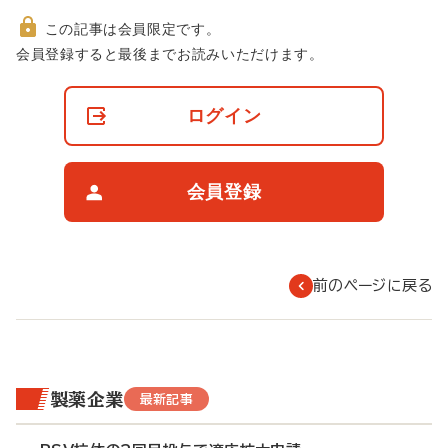
この記事は会員限定です。
非
会員登録すると最後までお読みいただけます。
会
員
の
ログイン
閲
覧
制
限
会員登録
に
つ
い
て
前のページに戻る
製薬企業
最新記事