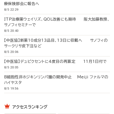
療保険部会に報告へ
8/5 22:29
ITP治療薬ウェイリズ、QOL改善にも期待 阪大加藤教授、
サノフィセミナーで
8/5 20:40
【中医協】新薬10成分13品目、13日に収載へ サノフィの
サークリサ皮下注など
8/5 20:06
【中医協】デュピクセントに4度目の再算定 11月1日付で
8/5 20:05
B細胞性非ホジキンリンパ腫の開発中止 Meiji ファルマの
ハイヤスタ
8/5 19:56
アクセスランキング