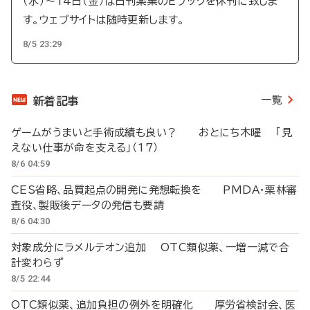
（水）～14日（金）は日刊薬業のEブックを休刊に致しま
す。ウェブサイトは随時更新します。
8/5 23:29
一覧
新着記事
ゲームがうまいと手術成績も良い？ おとにち木曜 「見
えない仕事が命を支える」（17）
8/6 04:59
CES省略、品質起点の開発に発想転換を PMDA・栗林審
査役、製販後データの発信も要請
8/6 04:30
対象成分にラメルテオン追加 OTC類似薬、一増一減で合
計変わらず
8/5 22:44
OTC類似薬、追加負担の例外を明確化 厚労省検討会、医