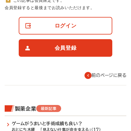
この記事は会員限定です。
非
会員登録すると最後までお読みいただけます。
会
員
の
ログイン
閲
覧
制
限
会員登録
に
つ
い
て
前のページに戻る
製薬企業
最新記事
ゲームがうまいと手術成績も良い？
おとにち木曜 「見えない仕事が命を支える」（17）