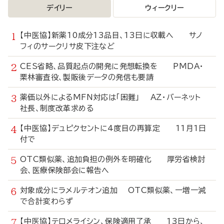
デイリー
ウィークリー
【中医協】新薬10成分13品目、13日に収載へ サノ
フィのサークリサ皮下注など
CES省略、品質起点の開発に発想転換を PMDA・
栗林審査役、製販後データの発信も要請
薬価以外によるMFN対応は「困難」 AZ・バーネット
社長、制度改革求める
【中医協】デュピクセントに4度目の再算定 11月1日
付で
OTC類似薬、追加負担の例外を明確化 厚労省検討
会、医療保険部会に報告へ
対象成分にラメルテオン追加 OTC類似薬、一増一減
で合計変わらず
【中医協】テロメライシン、保険適用了承 13日から、