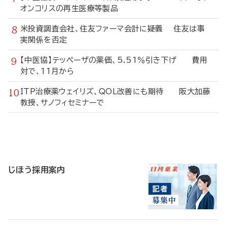
オンコリスの再生医療等製品
米投資調査会社、住友ファーマ会計に疑義 住友は事
実関係を否定
【中医協】テッペーザの薬価、5.51％引き下げ 費用
対で、11月から
ITP治療薬ウェイリズ、QOL改善にも期待 阪大加藤
教授、サノフィセミナーで
寄
稿
じほう採用案内