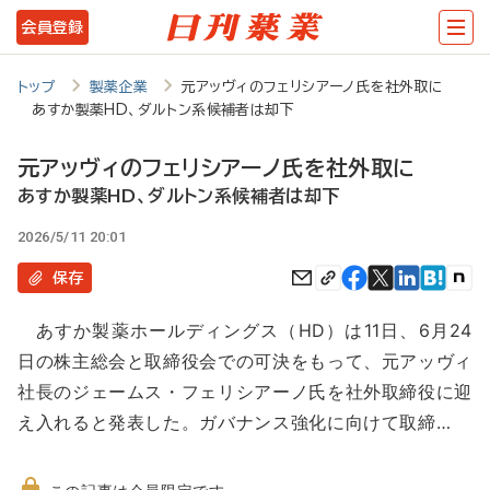
メ
会員登録
イ
ン
トップ
製薬企業
元アッヴィのフェリシアーノ氏を社外取に
あすか製薬HD、ダルトン系候補者は却下
コ
ン
元アッヴィのフェリシアーノ氏を社外取に
テ
あすか製薬HD、ダルトン系候補者は却下
ン
2026/5/11 20:01
ツ
保存
に
あすか製薬ホールディングス（HD）は11日、6月24
移
日の株主総会と取締役会での可決をもって、元アッヴィ
動
社長のジェームス・フェリシアーノ氏を社外取締役に迎
え入れると発表した。ガバナンス強化に向けて取締…