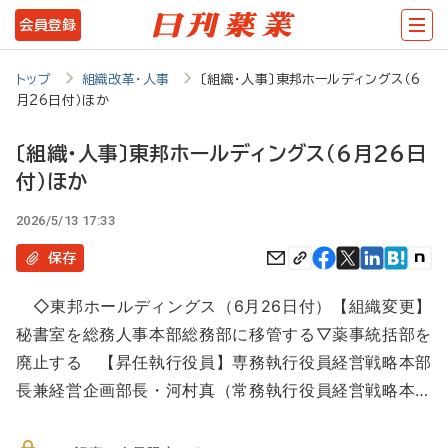
メ
会員登録
イ
ン
トップ
組織改革・人事
〔組織・人事〕東邦ホールディングス（6
月26日付）ほか
コ
ン
〔組織・人事〕東邦ホールディングス（6月26日
テ
付）ほか
ン
2026/5/13 17:33
ツ
保存
に
移
◇東邦ホールディングス（6月26日付）【組織変更】
秘書室を総務人事本部総務部に移管する▽薬事統括部を
動
廃止する 【昇任執行役員】専務執行役員経営戦略本部
長兼経営企画部長・河村真（常務執行役員経営戦略本…