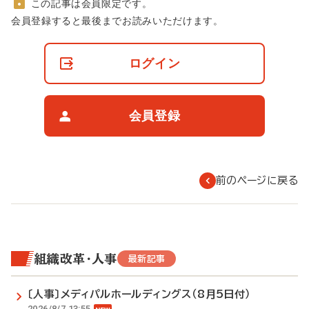
この記事は会員限定です。
非
会員登録すると最後までお読みいただけます。
会
員
の
ログイン
閲
覧
制
限
会員登録
に
つ
い
て
前のページに戻る
組織改革・人事
最新記事
〔人事〕メディパルホールディングス（8月5日付）
2026/8/7 13:55