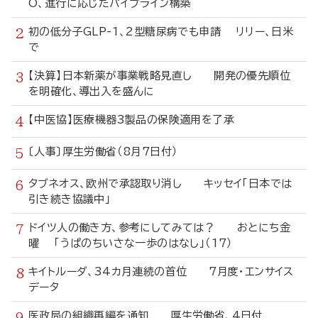
O、進行に応じたパイプライン構築
初の低分子GLP-1、2型糖尿病でも申請 リリー、日米
で
【決算】日本新薬が事業戦略見直し 開発の優先順位
を明確化、導出入を盛んに
【中医協】医療機器3製品の保険適用を了承
〔人事〕厚生労働省（8月7日付）
タブネオス、欧州で承認取り消し キッセイ「日本では
引き続き協議中」
ドイツ人の働き方、参考にしてみては？ おとにち金
曜 「うぱのちいさな一歩のはなし」（17）
キイトルーダ、34カ月連続の首位 7月度・エンサイス
データ
医政局の組織再編を通知 厚生労働省、4日付