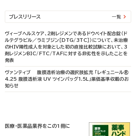
プレスリリース
一覧
ヴィーブヘルスケア、2剤レジメンであるドウベイト配合錠（ド
ルテグラビル／ラミブジン［DTG/3TC］）について、未治療
のHIV陽性成人を対象とした初の直接比較試験において、3
剤レジメンBIC/FTC/TAFに対する非劣性を示したことを
発表
ヴァンティブ 腹膜透析治療の選択肢拡充 「レギュニール®
4.25 腹膜透析液 UV ツインバッグ1.5L」薬価基準収載のお
知らせ
P
R
医療・医薬品業界をこの1冊に