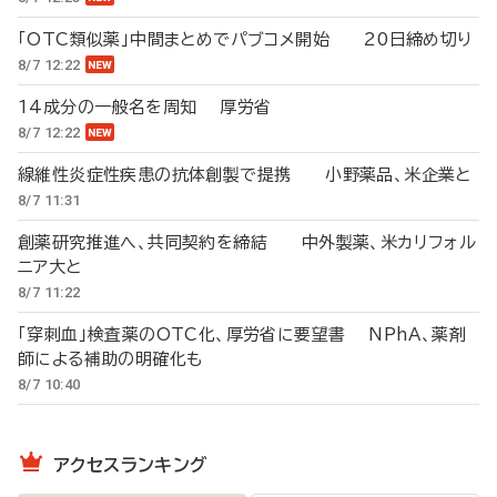
「OTC類似薬」中間まとめでパブコメ開始 20日締め切り
8/7 12:22
14成分の一般名を周知 厚労省
8/7 12:22
線維性炎症性疾患の抗体創製で提携 小野薬品、米企業と
8/7 11:31
創薬研究推進へ、共同契約を締結 中外製薬、米カリフォル
ニア大と
8/7 11:22
「穿刺血」検査薬のOTC化、厚労省に要望書 NPhA、薬剤
師による補助の明確化も
8/7 10:40
アクセスランキング