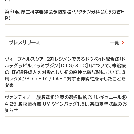
第66回厚生科学審議会予防接種・ワクチン分科会（厚労省H
P）
プレスリリース
一覧
ヴィーブヘルスケア、2剤レジメンであるドウベイト配合錠（ド
ルテグラビル／ラミブジン［DTG/3TC］）について、未治療
のHIV陽性成人を対象とした初の直接比較試験において、3
剤レジメンBIC/FTC/TAFに対する非劣性を示したことを
発表
ヴァンティブ 腹膜透析治療の選択肢拡充 「レギュニール®
4.25 腹膜透析液 UV ツインバッグ1.5L」薬価基準収載のお
知らせ
P