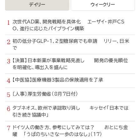
デイリー
ウィークリー
次世代AD薬、開発戦略を具体化 エーザイ・井戸CS
O、進行に応じたパイプライン構築
初の低分子GLP-1、2型糖尿病でも申請 リリー、日米
で
【決算】日本新薬が事業戦略見直し 開発の優先順位
を明確化、導出入を盛んに
【中医協】医療機器3製品の保険適用を了承
〔人事〕厚生労働省（8月7日付）
タブネオス、欧州で承認取り消し キッセイ「日本では
引き続き協議中」
ドイツ人の働き方、参考にしてみては？ おとにち金
曜 「うぱのちいさな一歩のはなし」（17）