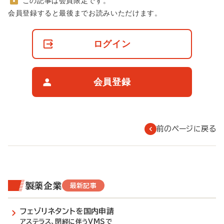
この記事は会員限定です。
非
会員登録すると最後までお読みいただけます。
会
員
の
ログイン
閲
覧
制
限
会員登録
に
つ
い
て
前のページに戻る
製薬企業
最新記事
フェゾリネタントを国内申請
アステラス、閉経に伴うVMSで