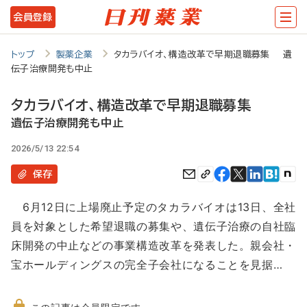
メ
会員登録
イ
ン
トップ
製薬企業
タカラバイオ、構造改革で早期退職募集 遺
伝子治療開発も中止
コ
ン
タカラバイオ、構造改革で早期退職募集
テ
遺伝子治療開発も中止
ン
2026/5/13 22:54
ツ
保存
に
6月12日に上場廃止予定のタカラバイオは13日、全社
移
員を対象とした希望退職の募集や、遺伝子治療の自社臨
動
床開発の中止などの事業構造改革を発表した。親会社・
宝ホールディングスの完全子会社になることを見据…