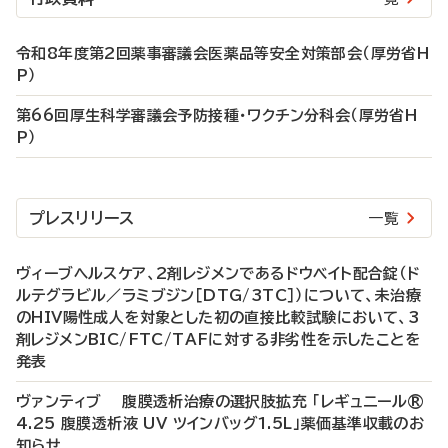
令和8年度第2回薬事審議会医薬品等安全対策部会（厚労省H
P）
第66回厚生科学審議会予防接種・ワクチン分科会（厚労省H
P）
プレスリリース
一覧
ヴィーブヘルスケア、2剤レジメンであるドウベイト配合錠（ド
ルテグラビル／ラミブジン［DTG/3TC］）について、未治療
のHIV陽性成人を対象とした初の直接比較試験において、3
剤レジメンBIC/FTC/TAFに対する非劣性を示したことを
発表
ヴァンティブ 腹膜透析治療の選択肢拡充 「レギュニール®
4.25 腹膜透析液 UV ツインバッグ1.5L」薬価基準収載のお
知らせ