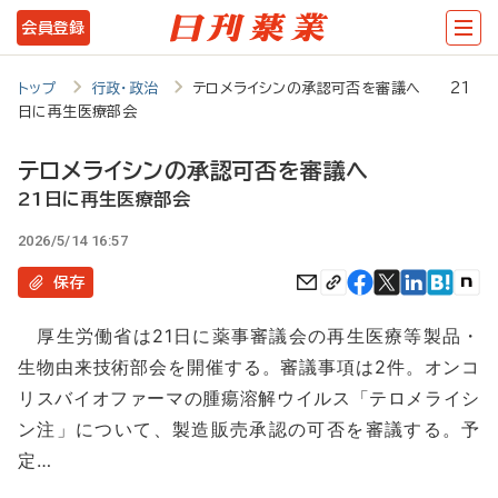
メ
会員登録
イ
ン
トップ
行政・政治
テロメライシンの承認可否を審議へ 21
日に再生医療部会
コ
ン
テロメライシンの承認可否を審議へ
テ
21日に再生医療部会
ン
2026/5/14 16:57
ツ
保存
に
厚生労働省は21日に薬事審議会の再生医療等製品・
移
生物由来技術部会を開催する。審議事項は2件。オンコ
動
リスバイオファーマの腫瘍溶解ウイルス「テロメライシ
ン注」について、製造販売承認の可否を審議する。予
定…