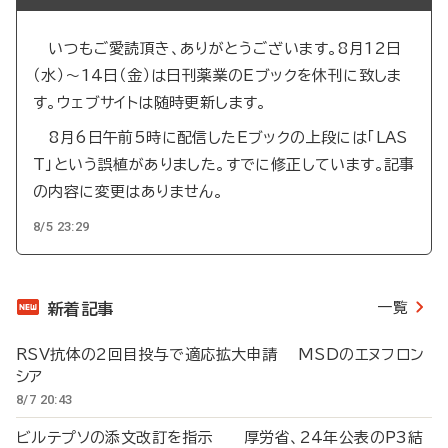
いつもご愛読頂き、ありがとうございます。8月12日
（水）～14日（金）は日刊薬業のEブックを休刊に致しま
す。ウェブサイトは随時更新します。
8月6日午前5時に配信したEブックの上段には「LAS
T」という誤植がありました。すでに修正しています。記事
の内容に変更はありません。
8/5 23:29
一覧
新着記事
RSV抗体の2回目投与で適応拡大申請 MSDのエヌフロン
シア
8/7 20:43
ビルテプソの添文改訂を指示 厚労省、24年公表のP3結