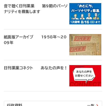
音で聴く日刊薬業 第9期のパーソ
ナリティを募集します
紙面版アーカイブ 1958年～20
09年
日刊薬業コネクト あなたの声を！
行政資料
一覧