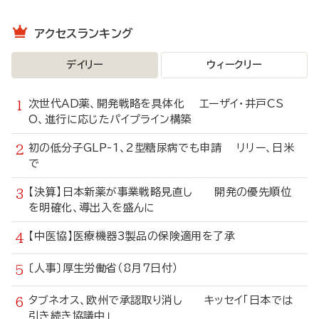
アクセスランキング
デイリー
ウィークリー
次世代AD薬、開発戦略を具体化 エーザイ・井戸CS
O、進行に応じたパイプライン構築
初の低分子GLP-1、2型糖尿病でも申請 リリー、日米
で
【決算】日本新薬が事業戦略見直し 開発の優先順位
を明確化、導出入を盛んに
【中医協】医療機器3製品の保険適用を了承
〔人事〕厚生労働省（8月7日付）
タブネオス、欧州で承認取り消し キッセイ「日本では
引き続き協議中」