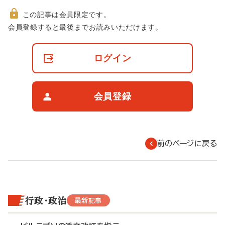
この記事は会員限定です。
非
会員登録すると最後までお読みいただけます。
会
員
の
ログイン
閲
覧
制
限
会員登録
に
つ
い
て
前のページに戻る
行政・政治
最新記事