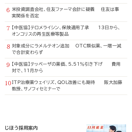
米投資調査会社、住友ファーマ会計に疑義 住友は事
実関係を否定
【中医協】テロメライシン、保険適用了承 13日から、
オンコリスの再生医療等製品
対象成分にラメルテオン追加 OTC類似薬、一増一減
で合計変わらず
【中医協】テッペーザの薬価、5.51％引き下げ 費用
対で、11月から
ITP治療薬ウェイリズ、QOL改善にも期待 阪大加藤
教授、サノフィセミナーで
寄
稿
じほう採用案内