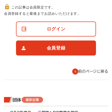
この記事は会員限定です。
非
会員登録すると最後までお読みいただけます。
会
員
の
ログイン
閲
覧
制
限
会員登録
に
つ
い
て
前のページに戻る
団体
最新記事