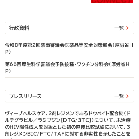
行政資料
一覧
令和8年度第2回薬事審議会医薬品等安全対策部会（厚労省H
P）
第66回厚生科学審議会予防接種・ワクチン分科会（厚労省H
P）
プレスリリース
一覧
ヴィーブヘルスケア、2剤レジメンであるドウベイト配合錠（ド
ルテグラビル／ラミブジン［DTG/3TC］）について、未治療
のHIV陽性成人を対象とした初の直接比較試験において、3
剤レジメンBIC/FTC/TAFに対する非劣性を示したことを