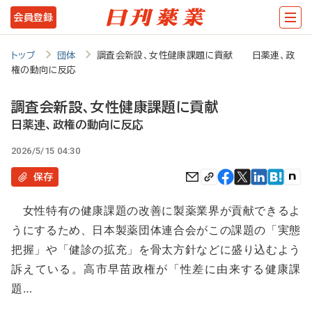
メ
会員登録
イ
ン
トップ
団体
調査会新設、女性健康課題に貢献 日薬連、政
権の動向に反応
コ
ン
調査会新設、女性健康課題に貢献
テ
日薬連、政権の動向に反応
ン
2026/5/15 04:30
ツ
保存
に
女性特有の健康課題の改善に製薬業界が貢献できるよ
移
うにするため、日本製薬団体連合会がこの課題の「実態
動
把握」や「健診の拡充」を骨太方針などに盛り込むよう
訴えている。高市早苗政権が「性差に由来する健康課
題…