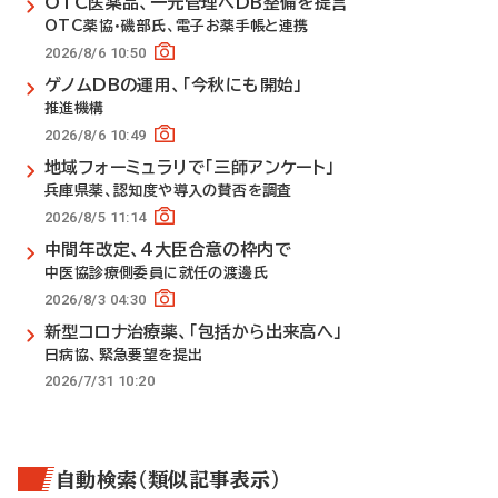
OTC医薬品、一元管理へDB整備を提言
OTC薬協・磯部氏、電子お薬手帳と連携
2026/8/6 10:50
ゲノムDBの運用、「今秋にも開始」
推進機構
2026/8/6 10:49
地域フォーミュラリで「三師アンケート」
兵庫県薬、認知度や導入の賛否を調査
2026/8/5 11:14
中間年改定、4大臣合意の枠内で
中医協診療側委員に就任の渡邊氏
2026/8/3 04:30
新型コロナ治療薬、「包括から出来高へ」
日病協、緊急要望を提出
2026/7/31 10:20
自動検索（類似記事表示）