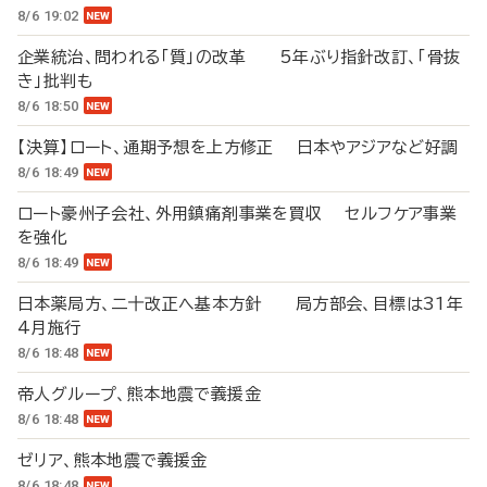
8/6 19:02
企業統治、問われる「質」の改革 5年ぶり指針改訂、「骨抜
き」批判も
8/6 18:50
【決算】ロート、通期予想を上方修正 日本やアジアなど好調
8/6 18:49
ロート豪州子会社、外用鎮痛剤事業を買収 セルフケア事業
を強化
8/6 18:49
日本薬局方、二十改正へ基本方針 局方部会、目標は31年
4月施行
8/6 18:48
帝人グループ、熊本地震で義援金
8/6 18:48
ゼリア、熊本地震で義援金
8/6 18:48