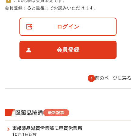
この記事は会員限定です。
非
会員登録すると最後までお読みいただけます。
会
員
の
ログイン
閲
覧
制
限
会員登録
に
つ
い
て
前のページに戻る
医薬品流通
最新記事
東邦薬品滋賀営業部に甲賀営業所
10月1日新設