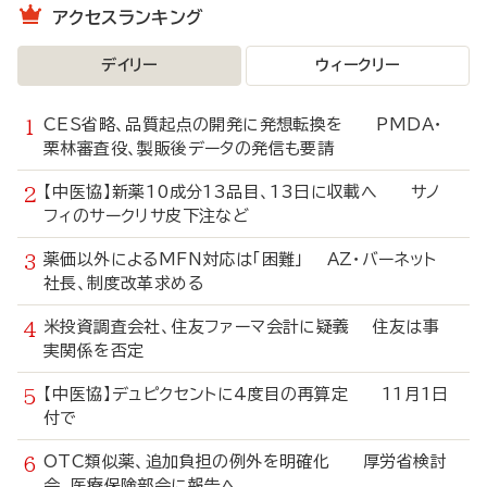
アクセスランキング
デイリー
ウィークリー
CES省略、品質起点の開発に発想転換を PMDA・
栗林審査役、製販後データの発信も要請
【中医協】新薬10成分13品目、13日に収載へ サノ
フィのサークリサ皮下注など
薬価以外によるMFN対応は「困難」 AZ・バーネット
社長、制度改革求める
米投資調査会社、住友ファーマ会計に疑義 住友は事
実関係を否定
【中医協】デュピクセントに4度目の再算定 11月1日
付で
OTC類似薬、追加負担の例外を明確化 厚労省検討
会、医療保険部会に報告へ