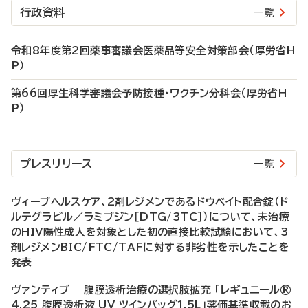
行政資料
一覧
令和8年度第2回薬事審議会医薬品等安全対策部会（厚労省H
P）
第66回厚生科学審議会予防接種・ワクチン分科会（厚労省H
P）
プレスリリース
一覧
ヴィーブヘルスケア、2剤レジメンであるドウベイト配合錠（ド
ルテグラビル／ラミブジン［DTG/3TC］）について、未治療
のHIV陽性成人を対象とした初の直接比較試験において、3
剤レジメンBIC/FTC/TAFに対する非劣性を示したことを
発表
ヴァンティブ 腹膜透析治療の選択肢拡充 「レギュニール®
4.25 腹膜透析液 UV ツインバッグ1.5L」薬価基準収載のお