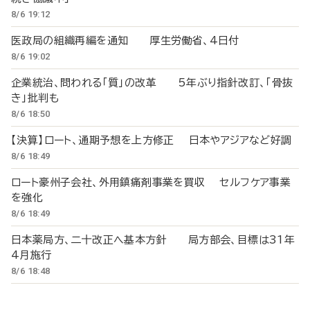
8/6 19:12
医政局の組織再編を通知 厚生労働省、4日付
8/6 19:02
企業統治、問われる「質」の改革 5年ぶり指針改訂、「骨抜
き」批判も
8/6 18:50
【決算】ロート、通期予想を上方修正 日本やアジアなど好調
8/6 18:49
ロート豪州子会社、外用鎮痛剤事業を買収 セルフケア事業
を強化
8/6 18:49
日本薬局方、二十改正へ基本方針 局方部会、目標は31年
4月施行
8/6 18:48