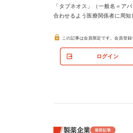
「タブネオス」（一般名＝アバ
合わせるよう医療関係者に周知
この記事は会員限定です。
会員登録
非
会
ログイン
員
の
閲
覧
制
限
に
つ
い
て
製薬企業
最新記事