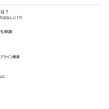
ては？
はなし」（17）
でも申請
イプライン構築
し
んに