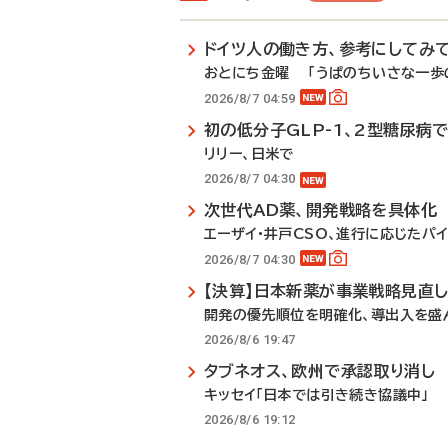
ドイツ人の働き方、参考にしてみ
おとにち金曜 「うぱのちいさな一歩の
2026/8/7 04:59
初の低分子GLP-1、2型糖尿病
リリー、日米で
2026/8/7 04:30
次世代AD薬、開発戦略を具体化
エーザイ・井戸CSO、進行に応じたパ
2026/8/7 04:30
【決算】日本新薬が事業戦略見直
開発の優先順位を明確化、導出入を盛
2026/8/6 19:47
タブネオス、欧州で承認取り消し
キッセイ「日本では引き続き協議中」
2026/8/6 19:12