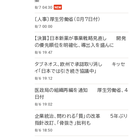
築
8/7 04:30
〔人事〕厚生労働省（8月7日付）
8/7 00:00
【決算】日本新薬が事業戦略見直し 開発
の優先順位を明確化、導出入を盛んに
8/6 19:47
タブネオス、欧州で承認取り消し キッセ
イ「日本では引き続き協議中」
8/6 19:12
医政局の組織再編を通知 厚生労働省、4
日付
8/6 19:02
企業統治、問われる「質」の改革 5年ぶり
指針改訂、「骨抜き」批判も
8/6 18:50