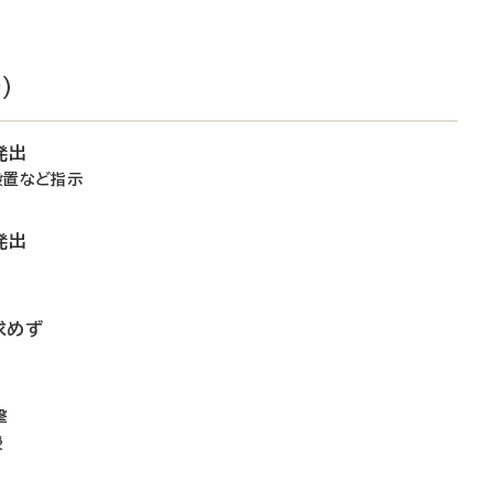
）
発出
設置など指示
発出
求めず
撃
授