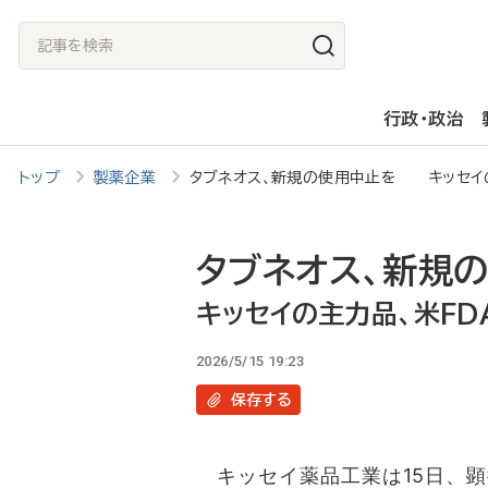
メ
記
イ
事
ン
を
行政・政治
コ
検
ン
索
トップ
製薬企業
タブネオス、新規の使用中止を キッセイ
テ
ン
ツ
タブネオス、新規
に
キッセイの主力品、米F
移
2026/5/15 19:23
動
保存
する
キッセイ薬品工業は15日、顕