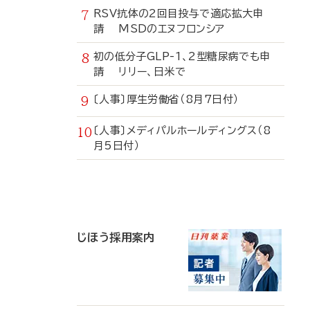
RSV抗体の2回目投与で適応拡大申
請 MSDのエヌフロンシア
初の低分子GLP-1、2型糖尿病でも申
請 リリー、日米で
〔人事〕厚生労働省（8月7日付）
〔人事〕メディパルホールディングス（8
月5日付）
寄
稿
じほう採用案内