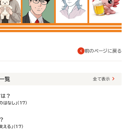
前のページに戻る
載一覧
全て表示
ては？
はなし」（17）
？
える」（17）