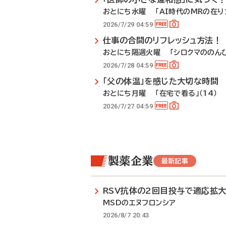
おとにち水曜 「AI時代のMRの在り方
2026/7/29 04:59
仕事の合間のリフレッシュ方法！
おとにち隔週火曜 「シロクマののんび
2026/7/28 04:59
「父の体温」を感じた大切な時間
おとにち月曜 「在宅で看る」（14）
2026/7/27 04:59
製薬企業
最新記事
RSV抗体の2回目投与で適応拡
MSDのエヌフロンシア
2026/8/7 20:43