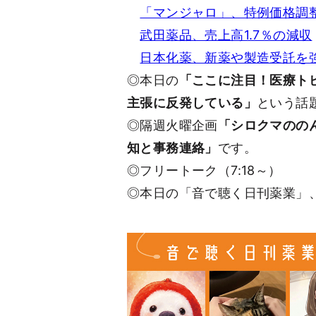
「マンジャロ」、特例価格調整
武田薬品、売上高1.7％の減収
日本化薬、新薬や製造受託を
◎本日の
「ここに注目！医療ト
主張に反発している」
という話
◎隔週火曜企画
「シロクマのの
知と事務連絡」
です。
◎フリートーク（7:18～）
◎本日の「音で聴く日刊薬業」