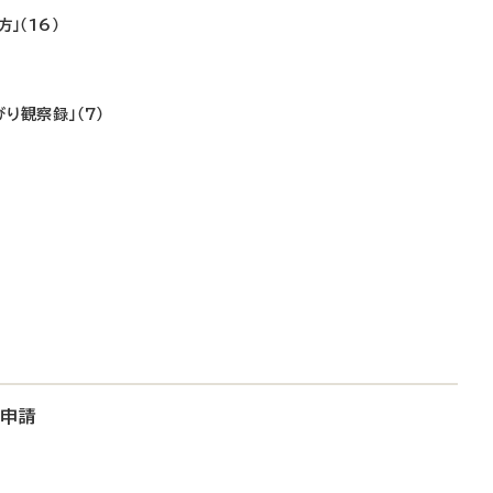
」（16）
り観察録」（7）
大申請