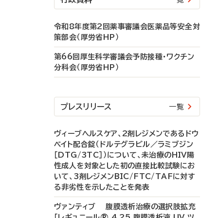
令和8年度第2回薬事審議会医薬品等安全対
策部会（厚労省HP）
第66回厚生科学審議会予防接種・ワクチン
分科会（厚労省HP）
プレスリリース
一覧
ヴィーブヘルスケア、2剤レジメンであるドウ
ベイト配合錠（ドルテグラビル／ラミブジン
［DTG/3TC］）について、未治療のHIV陽
性成人を対象とした初の直接比較試験にお
いて、3剤レジメンBIC/FTC/TAFに対す
る非劣性を示したことを発表
ヴァンティブ 腹膜透析治療の選択肢拡充
「レギュニール® 4.25 腹膜透析液 UV ツ