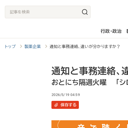
メ
記
イ
事
ン
を
行政・政治
コ
検
ン
索
トップ
製薬企業
通知と事務連絡、違いが分かりますか？ お
テ
ン
ツ
通知と事務連絡、
に
おとにち隔週火曜 「シロ
移
2026/5/19 04:59
動
保存
する