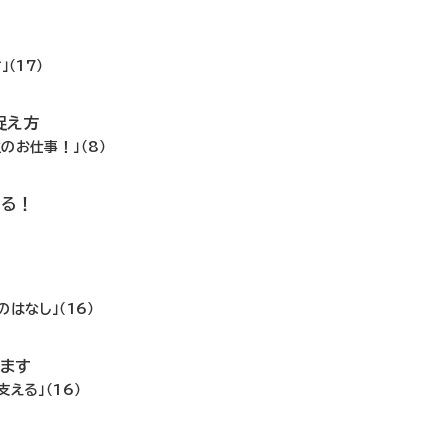
！
（17）
捉え方
のお仕事！」（8）
いる！
はなし」（16）
ます
える」（16）
！