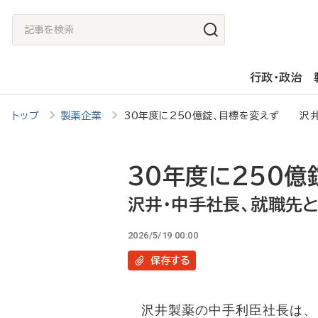
メ
記
イ
事
ン
を
行政・政治
コ
検
ン
索
トップ
製薬企業
30年度に250億錠、目標を変えず 沢井
テ
ン
ツ
30年度に250億
に
沢井・中手社長、就職先
移
2026/5/19 00:00
動
保存
する
沢井製薬の中手利臣社長は、