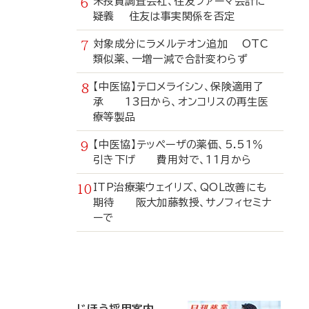
米投資調査会社、住友ファーマ会計に
疑義 住友は事実関係を否定
対象成分にラメルテオン追加 OTC
類似薬、一増一減で合計変わらず
【中医協】テロメライシン、保険適用了
承 13日から、オンコリスの再生医
療等製品
【中医協】テッペーザの薬価、5.51％
引き下げ 費用対で、11月から
ITP治療薬ウェイリズ、QOL改善にも
期待 阪大加藤教授、サノフィセミナ
ーで
寄
稿