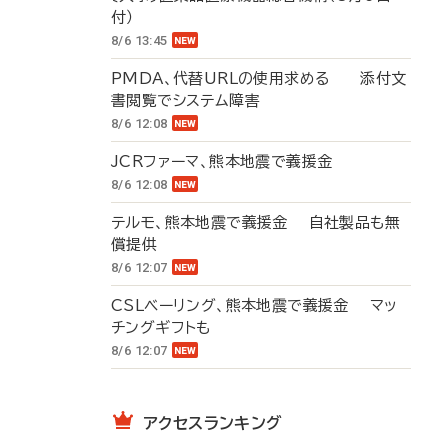
付）
8/6 13:45
PMDA、代替URLの使用求める 添付文
書閲覧でシステム障害
8/6 12:08
JCRファーマ、熊本地震で義援金
8/6 12:08
テルモ、熊本地震で義援金 自社製品も無
償提供
8/6 12:07
CSLベーリング、熊本地震で義援金 マッ
チングギフトも
8/6 12:07
アクセスランキング