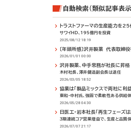
自動検索（類似記事表示
トラストファーマの生産能力を2
サワイHD、195億円を投資
2025/08/12 18:19
〔年頭所感〕沢井製薬 代表取締
2026/01/01 00:00
沢井製薬、中手常務が社長に昇格
木村社長、澤井健造副会長は退任
2026/03/05 18:52
協業は「製品ミックスで両社に利益
東和・中村氏、強固で柔軟性ある供給
2026/05/28 04:30
日医工・岩本社長「再生フェーズは
3期連続コア営業増益で、生産と品質
2026/07/07 21:17