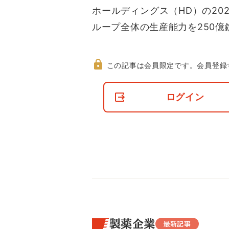
ホールディングス（HD）の20
ループ全体の生産能力を250億
この記事は会員限定です。
会員登録
非
会
ログイン
員
の
閲
覧
制
限
に
つ
い
て
製薬企業
最新記事