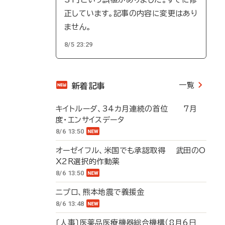
正しています。記事の内容に変更はあり
ません。
8/5 23:29
一覧
新着記事
キイトルーダ、34カ月連続の首位 7月
度・エンサイスデータ
8/6 13:50
オーゼイフル、米国でも承認取得 武田のO
X2R選択的作動薬
8/6 13:50
ニプロ、熊本地震で義援金
8/6 13:48
〔人事〕医薬品医療機器総合機構（8月6日