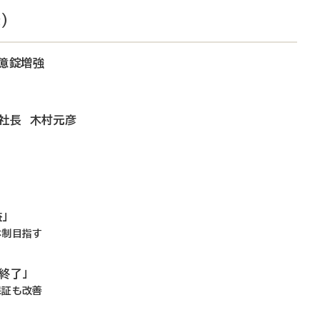
）
5億錠増強
役社長 木村元彦
」
体制目指す
終了」
保証も改善