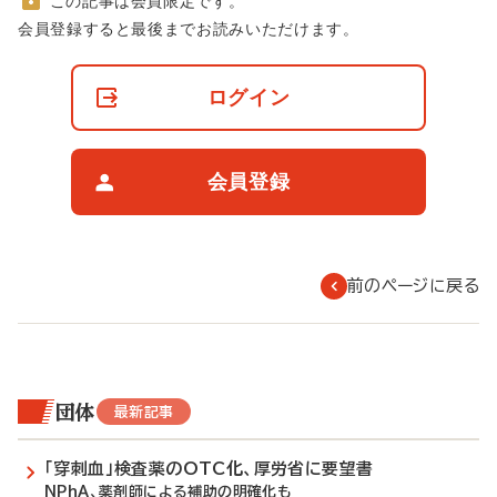
この記事は会員限定です。
非
会員登録すると最後までお読みいただけます。
会
員
の
ログイン
閲
覧
制
限
会員登録
に
つ
い
て
前のページに戻る
団体
最新記事
「穿刺血」検査薬のOTC化、厚労省に要望書
NPhA、薬剤師による補助の明確化も