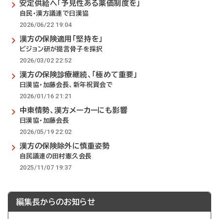
安定供給へ「予見性ある薬価制度を」
自民・漢方議連で日漢協
2026/06/22 19:04
漢方の保険適用「堅持を」
ビジョン研が提言骨子を採択
2026/03/02 22:52
漢方の保険診療継続、「極めて重要」
日漢協・加藤会長、新年祝賀会で
2026/01/16 21:21
中東情勢、漢方メーカーにも影響
日漢協・加藤会長
2026/05/19 22:02
漢方の保険除外に慎重姿勢
自民議連の田村憲久会長
2025/11/07 19:37
編集長からのお知らせ