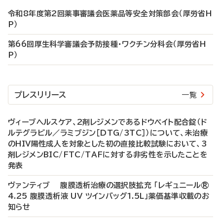
令和8年度第2回薬事審議会医薬品等安全対策部会（厚労省H
P）
第66回厚生科学審議会予防接種・ワクチン分科会（厚労省H
P）
プレスリリース
一覧
ヴィーブヘルスケア、2剤レジメンであるドウベイト配合錠（ド
ルテグラビル／ラミブジン［DTG/3TC］）について、未治療
のHIV陽性成人を対象とした初の直接比較試験において、3
剤レジメンBIC/FTC/TAFに対する非劣性を示したことを
発表
ヴァンティブ 腹膜透析治療の選択肢拡充 「レギュニール®
4.25 腹膜透析液 UV ツインバッグ1.5L」薬価基準収載のお
知らせ