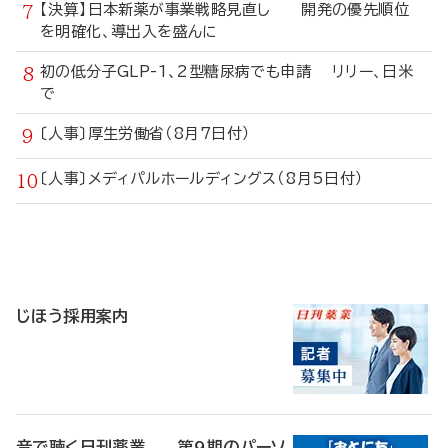
【決算】日本新薬が事業戦略見直し 開発の優先順位
を明確化、導出入を盛んに
初の低分子GLP-1、2型糖尿病でも申請 リリー、日米
で
〔人事〕厚生労働省（8月7日付）
〔人事〕メディパルホールディングス（8月5日付）
寄
稿
じほう採用案内
音で聴く日刊薬業 第9期のパーソ