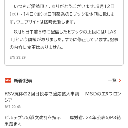
いつもご愛読頂き、ありがとうございます。8月12日
（水）～14日（金）は日刊薬業のEブックを休刊に致しま
す。ウェブサイトは随時更新します。
8月6日午前5時に配信したEブックの上段には「LAS
T」という誤植がありました。すでに修正しています。記事
の内容に変更はありません。
8/5 23:29
一覧
新着記事
RSV抗体の2回目投与で適応拡大申請 MSDのエヌフロン
シア
8/7 20:43
ビルテプソの添文改訂を指示 厚労省、24年公表のP3結
果踏まえ