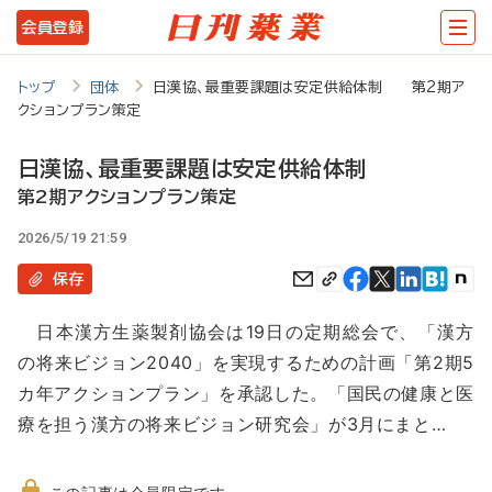
メ
会員登録
イ
ン
トップ
団体
日漢協、最重要課題は安定供給体制 第2期ア
クションプラン策定
コ
ン
日漢協、最重要課題は安定供給体制
テ
第2期アクションプラン策定
ン
2026/5/19 21:59
ツ
保存
に
日本漢方生薬製剤協会は19日の定期総会で、「漢方
移
の将来ビジョン2040」を実現するための計画「第2期5
動
カ年アクションプラン」を承認した。「国民の健康と医
療を担う漢方の将来ビジョン研究会」が3月にまと…