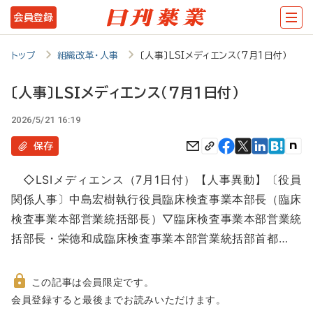
メ
会員登録
イ
ン
トップ
組織改革・人事
〔人事〕LSIメディエンス（7月1日付）
コ
〔人事〕LSIメディエンス（7月1日付）
ン
2026/5/21 16:19
テ
ン
保存
ツ
◇LSIメディエンス（7月1日付）【人事異動】〔役員
に
関係人事〕中島宏樹執行役員臨床検査事業本部長（臨床
移
検査事業本部営業統括部長）▽臨床検査事業本部営業統
動
括部長・栄徳和成臨床検査事業本部営業統括部首都…
この記事は会員限定です。
非
会員登録すると最後までお読みいただけます。
会