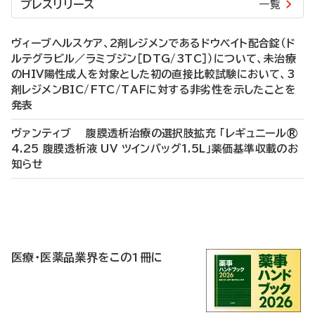
プレスリリース
一覧
ヴィーブヘルスケア、2剤レジメンであるドウベイト配合錠（ド
ルテグラビル／ラミブジン［DTG/3TC］）について、未治療
のHIV陽性成人を対象とした初の直接比較試験において、3
剤レジメンBIC/FTC/TAFに対する非劣性を示したことを
発表
ヴァンティブ 腹膜透析治療の選択肢拡充 「レギュニール®
4.25 腹膜透析液 UV ツインバッグ1.5L」薬価基準収載のお
知らせ
P
R
医療・医薬品業界をこの1冊に