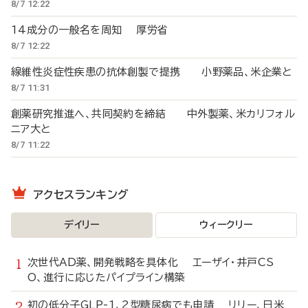
8/7 12:22
14成分の一般名を周知 厚労省
8/7 12:22
線維性炎症性疾患の抗体創製で提携 小野薬品、米企業と
8/7 11:31
創薬研究推進へ、共同契約を締結 中外製薬、米カリフォル
ニア大と
8/7 11:22
アクセスランキング
デイリー
ウィークリー
次世代AD薬、開発戦略を具体化 エーザイ・井戸CS
O、進行に応じたパイプライン構築
初の低分子GLP-1、2型糖尿病でも申請 リリー、日米