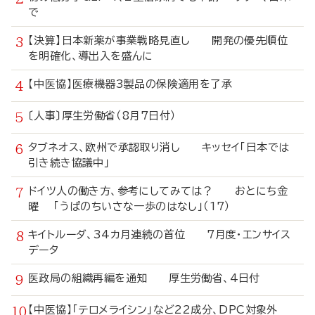
で
【決算】日本新薬が事業戦略見直し 開発の優先順位
を明確化、導出入を盛んに
【中医協】医療機器3製品の保険適用を了承
〔人事〕厚生労働省（8月7日付）
タブネオス、欧州で承認取り消し キッセイ「日本では
引き続き協議中」
ドイツ人の働き方、参考にしてみては？ おとにち金
曜 「うぱのちいさな一歩のはなし」（17）
キイトルーダ、34カ月連続の首位 7月度・エンサイス
データ
医政局の組織再編を通知 厚生労働省、4日付
【中医協】「テロメライシン」など22成分、DPC対象外