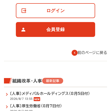
員
の
ログイン
閲
覧
制
限
会員登録
に
つ
い
て
前のページに戻る
組織改革・人事
最新記事
〔人事〕メディパルホールディングス（8月5日付）
2026/8/7 13:55
〔人事〕厚生労働省（8月7日付）