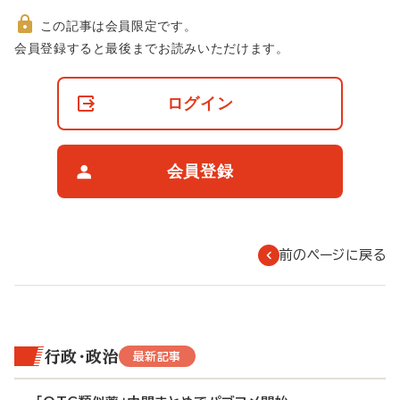
この記事は会員限定です。
非
会員登録すると最後までお読みいただけます。
会
員
の
ログイン
閲
覧
制
限
会員登録
に
つ
い
て
前のページに戻る
行政・政治
最新記事