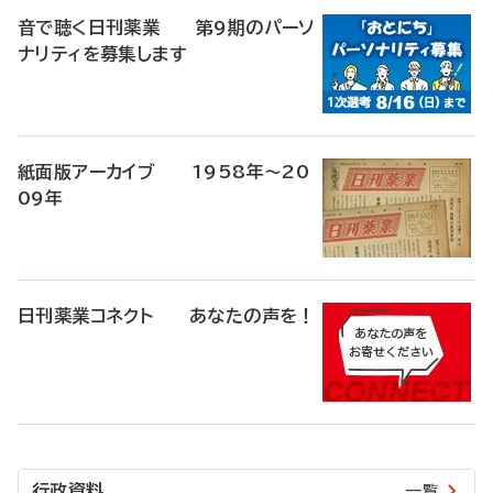
音で聴く日刊薬業 第9期のパーソ
ナリティを募集します
紙面版アーカイブ 1958年～20
09年
日刊薬業コネクト あなたの声を！
行政資料
一覧