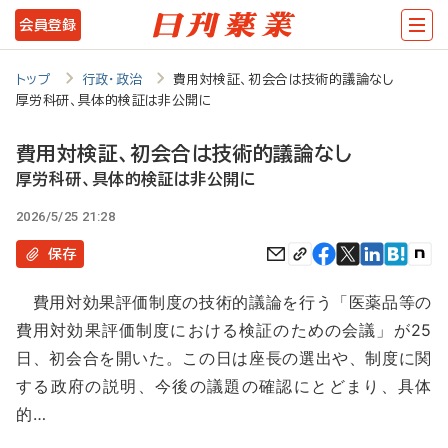
メ
会員登録
イ
ン
トップ
行政・政治
費用対検証、初会合は技術的議論なし
厚労科研、具体的検証は非公開に
コ
ン
費用対検証、初会合は技術的議論なし
テ
厚労科研、具体的検証は非公開に
ン
2026/5/25 21:28
ツ
保存
に
費用対効果評価制度の技術的議論を行う「医薬品等の
移
費用対効果評価制度における検証のための会議」が25
動
日、初会合を開いた。この日は座長の選出や、制度に関
する政府の説明、今後の議題の確認にとどまり、具体
的…