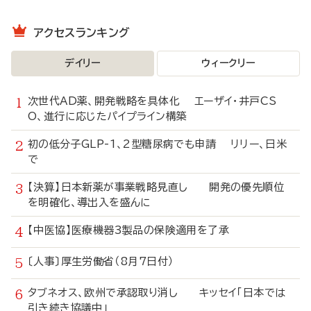
アクセスランキング
デイリー
ウィークリー
次世代AD薬、開発戦略を具体化 エーザイ・井戸CS
O、進行に応じたパイプライン構築
初の低分子GLP-1、2型糖尿病でも申請 リリー、日米
で
【決算】日本新薬が事業戦略見直し 開発の優先順位
を明確化、導出入を盛んに
【中医協】医療機器3製品の保険適用を了承
〔人事〕厚生労働省（8月7日付）
タブネオス、欧州で承認取り消し キッセイ「日本では
引き続き協議中」