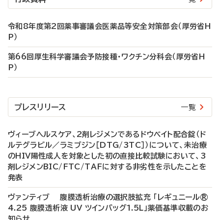
令和8年度第2回薬事審議会医薬品等安全対策部会（厚労省H
P）
第66回厚生科学審議会予防接種・ワクチン分科会（厚労省H
P）
プレスリリース
一覧
ヴィーブヘルスケア、2剤レジメンであるドウベイト配合錠（ド
ルテグラビル／ラミブジン［DTG/3TC］）について、未治療
のHIV陽性成人を対象とした初の直接比較試験において、3
剤レジメンBIC/FTC/TAFに対する非劣性を示したことを
発表
ヴァンティブ 腹膜透析治療の選択肢拡充 「レギュニール®
4.25 腹膜透析液 UV ツインバッグ1.5L」薬価基準収載のお
知らせ