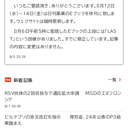
いつもご愛読頂き、ありがとうございます。8月12日
（水）～14日（金）は日刊薬業のEブックを休刊に致しま
す。ウェブサイトは随時更新します。
8月6日午前5時に配信したEブックの上段には「LAS
T」という誤植がありました。すでに修正しています。記事
の内容に変更はありません。
8/5 23:29
一覧
新着記事
RSV抗体の2回目投与で適応拡大申請 MSDのエヌフロン
シア
8/7 20:43
ビルテプソの添文改訂を指示 厚労省、24年公表のP3結
果踏まえ