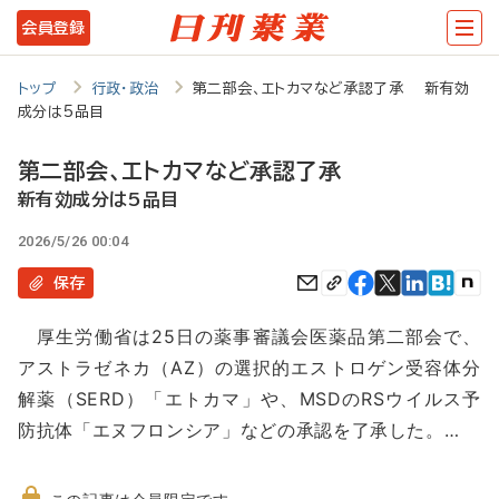
メ
会員登録
イ
ン
トップ
行政・政治
第二部会、エトカマなど承認了承 新有効
成分は5品目
コ
ン
第二部会、エトカマなど承認了承
テ
新有効成分は5品目
ン
2026/5/26 00:04
ツ
保存
に
厚生労働省は25日の薬事審議会医薬品第二部会で、
移
アストラゼネカ（AZ）の選択的エストロゲン受容体分
動
解薬（SERD）「エトカマ」や、MSDのRSウイルス予
防抗体「エヌフロンシア」などの承認を了承した。…