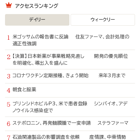
アクセスランキング
デイリー
ウィークリー
米ゴッサムの報告書に反論 住友ファーマ、会計処理の
適正性強調
【決算】日本新薬が事業戦略見直し 開発の優先順位
を明確化、導出入を盛んに
コロナワクチン定期接種、きょう開始 来年3月まで
朝食と服薬
ブリンシドホビルP3、米で患者登録 シンバイオ、アデ
ノウイルス感染症で
ステボロニン、再発髄膜腫で一変申請 ステラファーマ
石油関連製品の影響調査を依頼 産情課、中東情勢