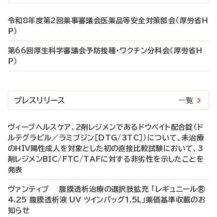
令和8年度第2回薬事審議会医薬品等安全対策部会（厚労省H
P）
第66回厚生科学審議会予防接種・ワクチン分科会（厚労省H
P）
プレスリリース
一覧
ヴィーブヘルスケア、2剤レジメンであるドウベイト配合錠（ド
ルテグラビル／ラミブジン［DTG/3TC］）について、未治療
のHIV陽性成人を対象とした初の直接比較試験において、3
剤レジメンBIC/FTC/TAFに対する非劣性を示したことを
発表
ヴァンティブ 腹膜透析治療の選択肢拡充 「レギュニール®
4.25 腹膜透析液 UV ツインバッグ1.5L」薬価基準収載のお
知らせ