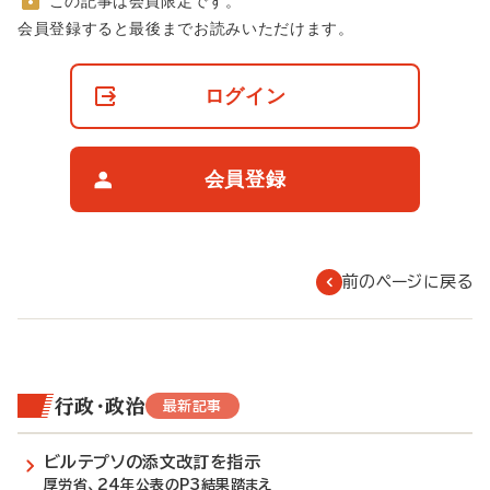
この記事は会員限定です。
非
会員登録すると最後までお読みいただけます。
会
員
の
ログイン
閲
覧
制
限
会員登録
に
つ
い
て
前のページに戻る
行政・政治
最新記事
ビルテプソの添文改訂を指示
厚労省、24年公表のP3結果踏まえ