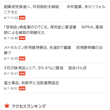
創薬研究推進へ、共同契約を締結 中外製薬、米カリフォル
ニア大と
8/7 11:22
「穿刺血」検査薬のOTC化、厚労省に要望書 NPhA、薬剤
師による補助の明確化も
8/7 10:40
メトホルミン併用維持療法、先進Bで審議 初発膠芽腫の治
療で
8/7 10:39
3月の後発品シェア、90.4％に微減 協会けんぽ
8/7 10:37
富士薬品、和泉市と包括連携協定
8/7 10:37
アクセスランキング