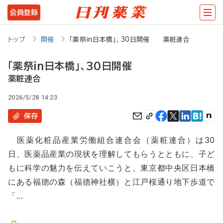
メ
会員登録
イ
ン
トップ
開催
「薬祭in日本橋」、30日開催 薬粧連合
コ
「薬祭in日本橋」、30日開催
ン
薬粧連合
テ
2026/5/28 14:23
ン
保存
ツ
に
医薬化粧品産業労働組合連合会（薬粧連合）は30
移
日、医薬品産業の現状を理解してもらうとともに、子ど
動
もに科学の魅力を伝えていこうと、東京都中央区日本橋
にある福徳の森（福徳神社横）と江戸桜通り地下歩道で
「…