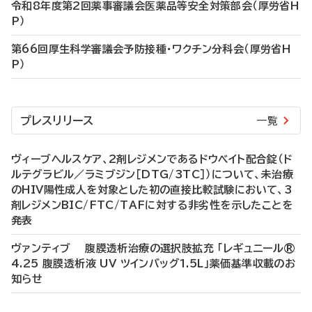
令和8年度第2回薬事審議会医薬品等安全対策部会（厚労省H
P）
第66回厚生科学審議会予防接種・ワクチン分科会（厚労省H
P）
プレスリリース
一覧
ヴィーブヘルスケア、2剤レジメンであるドウベイト配合錠（ド
ルテグラビル／ラミブジン［DTG/3TC］）について、未治療
のHIV陽性成人を対象とした初の直接比較試験において、3
剤レジメンBIC/FTC/TAFに対する非劣性を示したことを
発表
ヴァンティブ 腹膜透析治療の選択肢拡充 「レギュニール®
4.25 腹膜透析液 UV ツインバッグ1.5L」薬価基準収載のお
知らせ