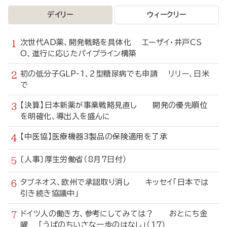
デイリー
ウィークリー
次世代AD薬、開発戦略を具体化 エーザイ・井戸CS
O、進行に応じたパイプライン構築
初の低分子GLP-1、2型糖尿病でも申請 リリー、日米
で
【決算】日本新薬が事業戦略見直し 開発の優先順位
を明確化、導出入を盛んに
【中医協】医療機器3製品の保険適用を了承
〔人事〕厚生労働省（8月7日付）
タブネオス、欧州で承認取り消し キッセイ「日本では
引き続き協議中」
ドイツ人の働き方、参考にしてみては？ おとにち金
曜 「うぱのちいさな一歩のはなし」（17）