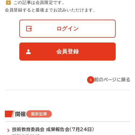
この記事は会員限定です。
非
会員登録すると最後までお読みいただけます。
会
員
の
ログイン
閲
覧
制
限
会員登録
に
つ
い
て
前のページに戻る
開催
最新記事
技術教育委員会 成果報告会（7月24日）