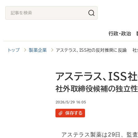
メ
記
イ
事
ン
を
行政・政治
コ
検
ン
索
トップ
製薬企業
アステラス、ISS社の反対推奨に反論 
テ
ン
ツ
アステラス、ISS
に
社外取締役候補の独立
移
2026/5/29 16:05
動
保存
する
アステラス製薬は29日、監査