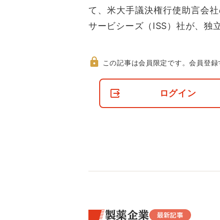
て、米大手議決権行使助言会社
サービシーズ（ISS）社が、独
この記事は会員限定です。
会員登録
非
会
ログイン
員
の
閲
覧
制
限
に
つ
い
て
製薬企業
最新記事