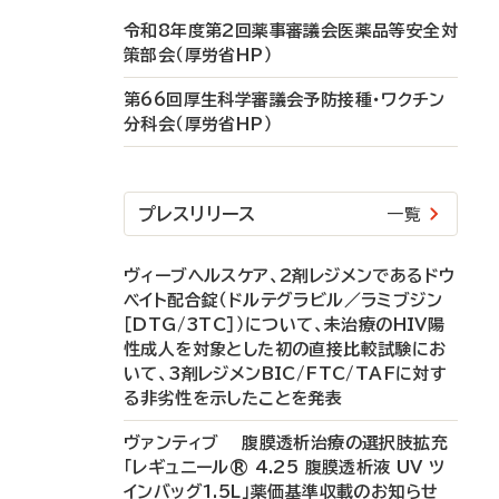
令和8年度第2回薬事審議会医薬品等安全対
策部会（厚労省HP）
第66回厚生科学審議会予防接種・ワクチン
分科会（厚労省HP）
プレスリリース
一覧
ヴィーブヘルスケア、2剤レジメンであるドウ
ベイト配合錠（ドルテグラビル／ラミブジン
［DTG/3TC］）について、未治療のHIV陽
性成人を対象とした初の直接比較試験にお
いて、3剤レジメンBIC/FTC/TAFに対す
る非劣性を示したことを発表
ヴァンティブ 腹膜透析治療の選択肢拡充
「レギュニール® 4.25 腹膜透析液 UV ツ
インバッグ1.5L」薬価基準収載のお知らせ