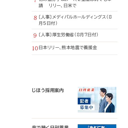
請 リリー、日米で
〔人事〕メディパルホールディングス（8
月5日付）
〔人事〕厚生労働省（8月7日付）
日本リリー、熊本地震で義援金
寄
稿
じほう採用案内
音で聴く日刊薬業