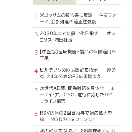
米ゴッサムの報告書に反論 住友ファ
ーマ、会計処理の適正性強調
2030年までに黒字化目指す オン
コリス・浦田社長
【中医協】医療機器3製品の保険適用を
了承
ビルテプソの添文改訂を指示 厚労
省、24年公表のP3結果踏まえ
次世代AD薬、開発戦略を具体化 エ
ーザイ・井戸CSO、進行に応じたパイ
プライン構築
RSV抗体の2回目投与で適応拡大申
請 MSDのエヌフロンシア
初の低分子GLP-1、2型糖尿病でも申