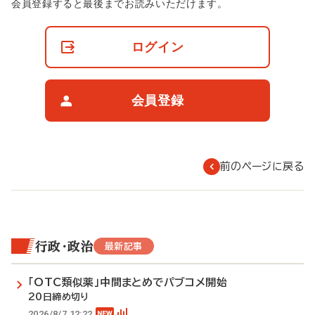
非
会員登録すると最後までお読みいただけます。
会
員
の
ログイン
閲
覧
制
限
会員登録
に
つ
い
て
前のページに戻る
行政・政治
最新記事
「OTC類似薬」中間まとめでパブコメ開始
20日締め切り
2026/8/7 12:22