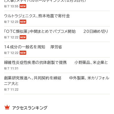
〔人事〕メディパルホールディングス（8月5日付）
8/7 13:55
ウルトラジェニクス、熊本地震で寄付金
8/7 12:23
「OTC類似薬」中間まとめでパブコメ開始 20日締め切り
8/7 12:22
14成分の一般名を周知 厚労省
8/7 12:22
線維性炎症性疾患の抗体創製で提携 小野薬品、米企業と
8/7 11:31
創薬研究推進へ、共同契約を締結 中外製薬、米カリフォル
ニア大と
8/7 11:22
アクセスランキング