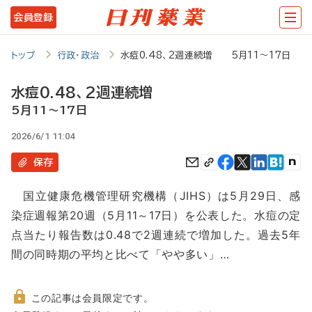
メ
会員登録
イ
ン
トップ
行政・政治
水痘0.48、2週連続増 5月11～17日
コ
水痘0.48、2週連続増
ン
5月11～17日
テ
2026/6/1 11:04
ン
保存
ツ
に
国立健康危機管理研究機構（JIHS）は5月29日、感
移
染症週報第20週（5月11～17日）を公表した。水痘の定
動
点当たり報告数は0.48で2週連続で増加した。過去5年
間の同時期の平均と比べて「やや多い」…
この記事は会員限定です。