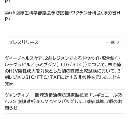
P）
第66回厚生科学審議会予防接種・ワクチン分科会（厚労省H
P）
プレスリリース
一覧
ヴィーブヘルスケア、2剤レジメンであるドウベイト配合錠（ド
ルテグラビル／ラミブジン［DTG/3TC］）について、未治療
のHIV陽性成人を対象とした初の直接比較試験において、3
剤レジメンBIC/FTC/TAFに対する非劣性を示したことを
発表
ヴァンティブ 腹膜透析治療の選択肢拡充 「レギュニール®
4.25 腹膜透析液 UV ツインバッグ1.5L」薬価基準収載のお
知らせ