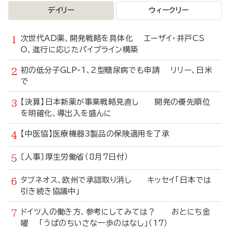
デイリー
ウィークリー
次世代AD薬、開発戦略を具体化 エーザイ・井戸CS
O、進行に応じたパイプライン構築
初の低分子GLP-1、2型糖尿病でも申請 リリー、日米
で
【決算】日本新薬が事業戦略見直し 開発の優先順位
を明確化、導出入を盛んに
【中医協】医療機器3製品の保険適用を了承
〔人事〕厚生労働省（8月7日付）
タブネオス、欧州で承認取り消し キッセイ「日本では
引き続き協議中」
ドイツ人の働き方、参考にしてみては？ おとにち金
曜 「うぱのちいさな一歩のはなし」（17）