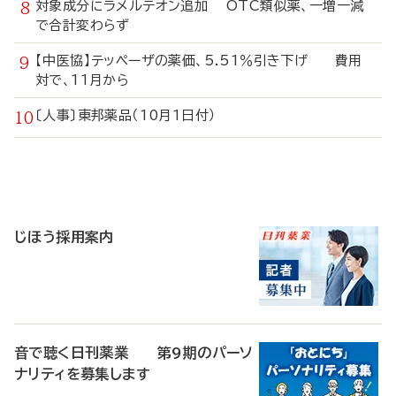
対象成分にラメルテオン追加 OTC類似薬、一増一減
で合計変わらず
【中医協】テッペーザの薬価、5.51％引き下げ 費用
対で、11月から
〔人事〕東邦薬品（10月1日付）
寄
稿
じほう採用案内
音で聴く日刊薬業 第9期のパーソ
ナリティを募集します