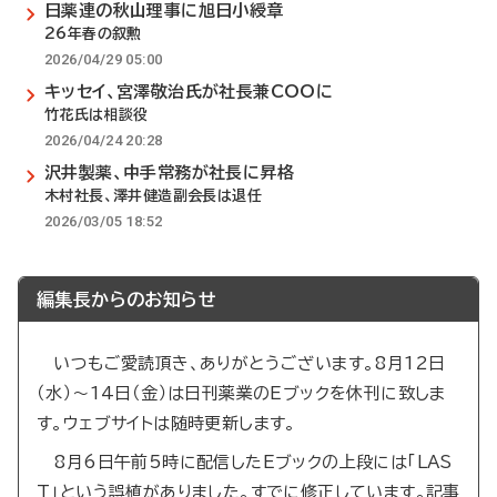
日薬連の秋山理事に旭日小綬章
26年春の叙勲
2026/04/29 05:00
キッセイ、宮澤敬治氏が社長兼COOに
竹花氏は相談役
2026/04/24 20:28
沢井製薬、中手常務が社長に昇格
木村社長、澤井健造副会長は退任
2026/03/05 18:52
編集長からのお知らせ
いつもご愛読頂き、ありがとうございます。8月12日
（水）～14日（金）は日刊薬業のEブックを休刊に致しま
す。ウェブサイトは随時更新します。
8月6日午前5時に配信したEブックの上段には「LAS
T」という誤植がありました。すでに修正しています。記事