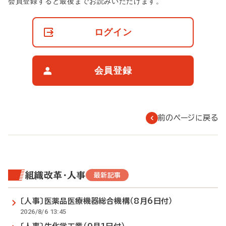
非
会員登録すると最後までお読みいただけます。
会
員
の
ログイン
閲
覧
制
限
会員登録
に
つ
い
て
前のページに戻る
組織改革・人事
最新記事
〔人事〕医薬品医療機器総合機構（8月6日付）
2026/8/6 13:45