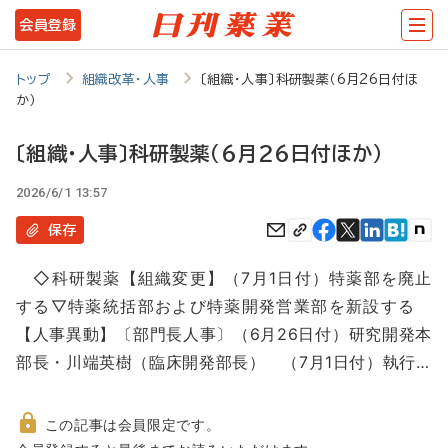
メ
会員登録
イ
ン
トップ
組織改革・人事
〔組織・人事〕科研製薬（6月26日付ほ
か）
コ
ン
〔組織・人事〕科研製薬（6月26日付ほか）
テ
2026/6/1 13:57
ン
保存
ツ
に
◇科研製薬【組織変更】（7月1日付）特薬部を廃止
移
する▽特薬統括部および特薬開発営業部を新設する
【人事異動】〔部門長人事〕（6月26日付）研究開発本
動
部長・川端英樹（臨床開発部長） （7月1日付）執行…
この記事は会員限定です。