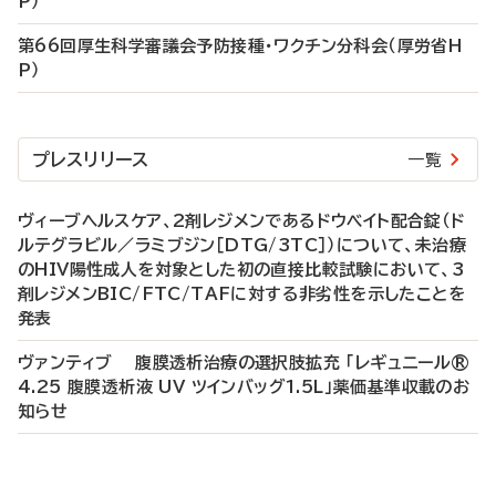
P）
第66回厚生科学審議会予防接種・ワクチン分科会（厚労省H
P）
プレスリリース
一覧
ヴィーブヘルスケア、2剤レジメンであるドウベイト配合錠（ド
ルテグラビル／ラミブジン［DTG/3TC］）について、未治療
のHIV陽性成人を対象とした初の直接比較試験において、3
剤レジメンBIC/FTC/TAFに対する非劣性を示したことを
発表
ヴァンティブ 腹膜透析治療の選択肢拡充 「レギュニール®
4.25 腹膜透析液 UV ツインバッグ1.5L」薬価基準収載のお
知らせ
P