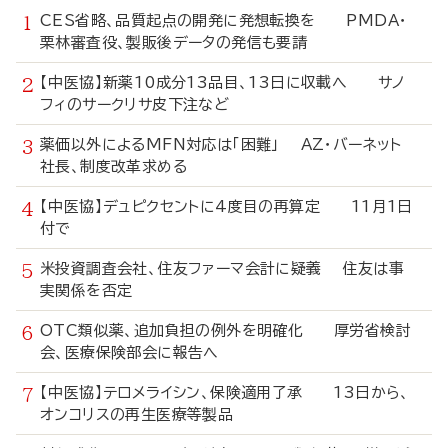
CES省略、品質起点の開発に発想転換を PMDA・
栗林審査役、製販後データの発信も要請
【中医協】新薬10成分13品目、13日に収載へ サノ
フィのサークリサ皮下注など
薬価以外によるMFN対応は「困難」 AZ・バーネット
社長、制度改革求める
【中医協】デュピクセントに4度目の再算定 11月1日
付で
米投資調査会社、住友ファーマ会計に疑義 住友は事
実関係を否定
OTC類似薬、追加負担の例外を明確化 厚労省検討
会、医療保険部会に報告へ
【中医協】テロメライシン、保険適用了承 13日から、
オンコリスの再生医療等製品