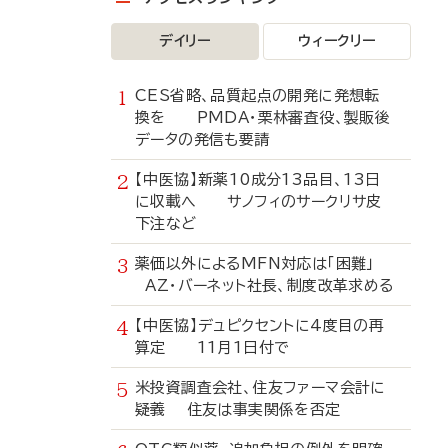
デイリー
ウィークリー
CES省略、品質起点の開発に発想転
換を PMDA・栗林審査役、製販後
データの発信も要請
【中医協】新薬10成分13品目、13日
に収載へ サノフィのサークリサ皮
下注など
薬価以外によるMFN対応は「困難」
AZ・バーネット社長、制度改革求める
【中医協】デュピクセントに4度目の再
算定 11月1日付で
米投資調査会社、住友ファーマ会計に
疑義 住友は事実関係を否定