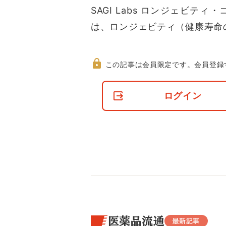
SAGI Labs ロンジェビ
は、ロンジェビティ（健康寿命
この記事は会員限定です。
会員登録
非
会
ログイン
員
の
閲
覧
制
限
に
つ
い
て
医薬品流通
最新記事