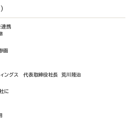
）
を連携
意
参画
ディングス 代表取締役社長 荒川隆治
社に
用