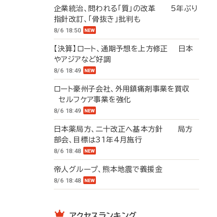
企業統治、問われる「質」の改革 5年ぶり
指針改訂、「骨抜き」批判も
8/6 18:50
【決算】ロート、通期予想を上方修正 日本
やアジアなど好調
8/6 18:49
ロート豪州子会社、外用鎮痛剤事業を買収
セルフケア事業を強化
8/6 18:49
日本薬局方、二十改正へ基本方針 局方
部会、目標は31年4月施行
8/6 18:48
帝人グループ、熊本地震で義援金
8/6 18:48
アクセスランキング