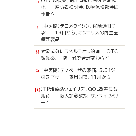
OTC類似薬、追加負担の例外を明確
化 厚労省検討会、医療保険部会に
報告へ
【中医協】テロメライシン、保険適用了
承 13日から、オンコリスの再生医
療等製品
対象成分にラメルテオン追加 OTC
類似薬、一増一減で合計変わらず
【中医協】テッペーザの薬価、5.51％
引き下げ 費用対で、11月から
ITP治療薬ウェイリズ、QOL改善にも
期待 阪大加藤教授、サノフィセミナ
ーで
寄
稿