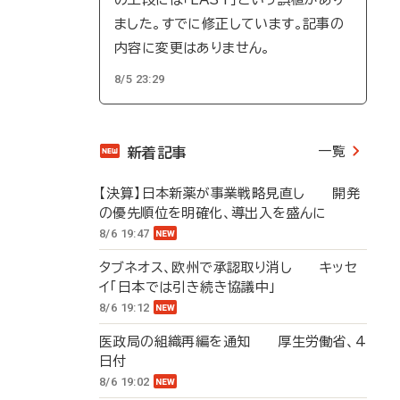
ました。すでに修正しています。記事の
内容に変更はありません。
8/5 23:29
一覧
新着記事
【決算】日本新薬が事業戦略見直し 開発
の優先順位を明確化、導出入を盛んに
8/6 19:47
タブネオス、欧州で承認取り消し キッセ
イ「日本では引き続き協議中」
8/6 19:12
医政局の組織再編を通知 厚生労働省、4
日付
8/6 19:02