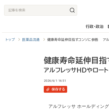
メ
記
イ
事
ン
を
行政・政治
コ
検
ン
索
トップ
医薬品流通
健康寿命延伸目指すコンソに参画 アル
テ
ン
ツ
健康寿命延伸目指
に
アルフレッサHDやロー
移
2026/6/1 16:51
動
保存
する
アルフレッサ ホールディング