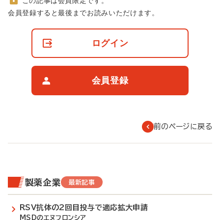
この記事は会員限定です。
非
会員登録すると最後までお読みいただけます。
会
員
の
ログイン
閲
覧
制
限
会員登録
に
つ
い
て
前のページに戻る
製薬企業
最新記事
RSV抗体の2回目投与で適応拡大申請
MSDのエヌフロンシア