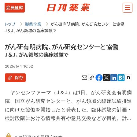
メ
会員登録
イ
ン
トップ
製薬企業
がん研有明病院、がん研究センターと協働
J＆J、がん領域の臨床試験で
コ
ン
がん研有明病院、がん研究センターと協働
テ
J＆J、がん領域の臨床試験で
ン
2026/6/1 16:52
ツ
保存
に
ヤンセンファーマ（J＆J）は1日、がん研究会有明病
移
院、国立がん研究センターと、がん領域の臨床試験推進
動
に向けた協働を開始したと発表した。臨床試験の計画・
検討段階における情報共有や意見交換などが目的。計…