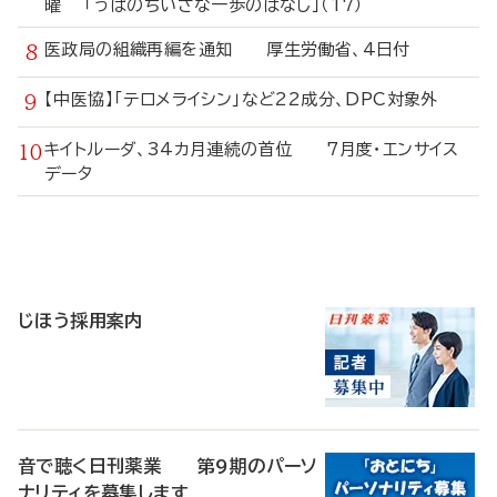
曜 「うぱのちいさな一歩のはなし」（17）
医政局の組織再編を通知 厚生労働省、4日付
【中医協】「テロメライシン」など22成分、DPC対象外
キイトルーダ、34カ月連続の首位 7月度・エンサイス
データ
寄
稿
じほう採用案内
音で聴く日刊薬業 第9期のパーソ
ナリティを募集します