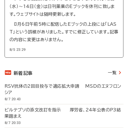
（水）～14日（金）は日刊薬業のEブックを休刊に致しま
す。ウェブサイトは随時更新します。
8月6日午前5時に配信したEブックの上段には「LAS
T」という誤植がありました。すでに修正しています。記事
の内容に変更はありません。
8/5 23:29
一覧
新着記事
RSV抗体の2回目投与で適応拡大申請 MSDのエヌフロン
シア
8/7 20:43
ビルテプソの添文改訂を指示 厚労省、24年公表のP3結
果踏まえ
8/7 20:33