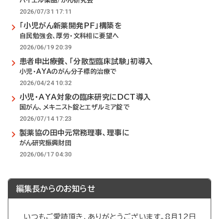
バイエル薬品/がん研究会
2026/07/31 17:11
「小児がん新薬開発PF」構築を
自民勉強会、厚労・文科相に要望へ
2026/06/19 20:39
患者申出療養、「分散型臨床試験」初導入
小児・AYAのがん分子標的治療で
2026/04/24 10:32
小児・AYA対象の臨床研究にDCT導入
国がん、メキニスト錠とエザルミア錠で
2026/07/14 17:23
製薬協の田中元常務理事、理事に
がん研究振興財団
2026/06/17 04:30
編集長からのお知らせ
いつもご愛読頂き、ありがとうございます。8月12日