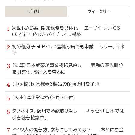
デイリー
ウィークリー
次世代AD薬、開発戦略を具体化 エーザイ・井戸CS
O、進行に応じたパイプライン構築
初の低分子GLP-1、2型糖尿病でも申請 リリー、日米
で
【決算】日本新薬が事業戦略見直し 開発の優先順位
を明確化、導出入を盛んに
【中医協】医療機器3製品の保険適用を了承
〔人事〕厚生労働省（8月7日付）
タブネオス、欧州で承認取り消し キッセイ「日本では
引き続き協議中」
ドイツ人の働き方、参考にしてみては？ おとにち金