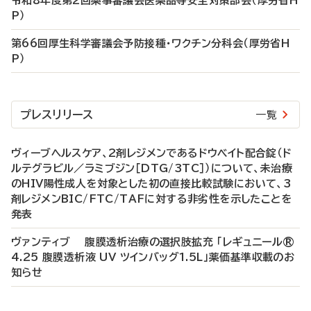
令和8年度第2回薬事審議会医薬品等安全対策部会（厚労省H
P）
第66回厚生科学審議会予防接種・ワクチン分科会（厚労省H
P）
プレスリリース
一覧
ヴィーブヘルスケア、2剤レジメンであるドウベイト配合錠（ド
ルテグラビル／ラミブジン［DTG/3TC］）について、未治療
のHIV陽性成人を対象とした初の直接比較試験において、3
剤レジメンBIC/FTC/TAFに対する非劣性を示したことを
発表
ヴァンティブ 腹膜透析治療の選択肢拡充 「レギュニール®
4.25 腹膜透析液 UV ツインバッグ1.5L」薬価基準収載のお
知らせ