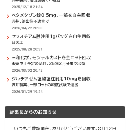
沢井製薬、溶出試験で不適合
2025/12/18 21:34
ベタメタゾン錠0.5mg、一部を自主回収
沢井、溶出性不適合で
2026/04/22 20:33
セフォチアム静注用1gバッグを自主回収
日医工
2025/08/28 20:31
三和化学、モンテルカストを全ロット回収
販売中止予定の品目、25年2月分まで出荷
2026/03/02 20:42
ジルチアゼム塩酸塩注射用10mgを回収
沢井製薬、一部ロットの純度試験で逸脱
2026/01/29 19:24
編集長からのお知らせ
いつもご愛読頂き、ありがとうございます。8月12日