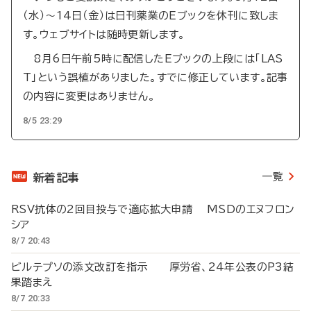
（水）～14日（金）は日刊薬業のEブックを休刊に致しま
す。ウェブサイトは随時更新します。
8月6日午前5時に配信したEブックの上段には「LAS
T」という誤植がありました。すでに修正しています。記事
の内容に変更はありません。
8/5 23:29
一覧
新着記事
RSV抗体の2回目投与で適応拡大申請 MSDのエヌフロン
シア
8/7 20:43
ビルテプソの添文改訂を指示 厚労省、24年公表のP3結
果踏まえ
8/7 20:33