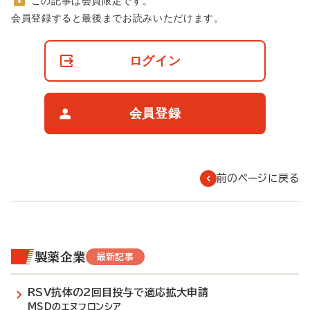
この記事は会員限定です。
非
会員登録すると最後までお読みいただけます。
会
員
の
ログイン
閲
覧
制
限
会員登録
に
つ
い
て
前のページに戻る
製薬企業
最新記事
RSV抗体の2回目投与で適応拡大申請
MSDのエヌフロンシア