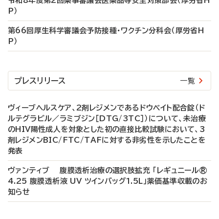
令和8年度第2回薬事審議会医薬品等安全対策部会（厚労省H
P）
第66回厚生科学審議会予防接種・ワクチン分科会（厚労省H
P）
プレスリリース
一覧
ヴィーブヘルスケア、2剤レジメンであるドウベイト配合錠（ド
ルテグラビル／ラミブジン［DTG/3TC］）について、未治療
のHIV陽性成人を対象とした初の直接比較試験において、3
剤レジメンBIC/FTC/TAFに対する非劣性を示したことを
発表
ヴァンティブ 腹膜透析治療の選択肢拡充 「レギュニール®
4.25 腹膜透析液 UV ツインバッグ1.5L」薬価基準収載のお
知らせ