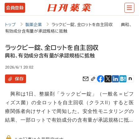
メ
会員登録
イ
ン
トップ
製薬企業
ラックビー錠、全ロットを自主回収 興和、
有効成分含有量が承認規格に抵触
コ
ン
ラックビー錠、全ロットを自主回収
テ
興和、有効成分含有量が承認規格に抵触
ン
2026/6/1 20:02
ツ
保存
に
興和は1日、整腸剤「ラックビー錠」（一般名＝ビフ
移
ィズス菌）の全ロットを自主回収（クラスII）すると医
動
療関係者向けサイトで周知した。安全性モニタリングの
結果、一部ロットで有効成分の含有量が承認規格に抵…