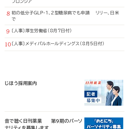
フロンシア
初の低分子GLP-1、2型糖尿病でも申請 リリー、日米
で
〔人事〕厚生労働省（8月7日付）
〔人事〕メディパルホールディングス（8月5日付）
寄
稿
じほう採用案内
音で聴く日刊薬業 第9期のパーソ
ナリティを募集します