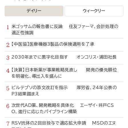
デイリー
ウィークリー
米ゴッサムの報告書に反論 住友ファーマ、会計処理の
適正性強調
【中医協】医療機器3製品の保険適用を了承
2030年までに黒字化目指す オンコリス・浦田社長
【決算】日本新薬が事業戦略見直し 開発の優先順位
を明確化、導出入を盛んに
ビルテプソの添文改訂を指示 厚労省、24年公表の
P3結果踏まえ
次世代AD薬、開発戦略を具体化 エーザイ・井戸CS
O、進行に応じたパイプライン構築
RSV抗体の2回目投与で適応拡大申請 MSDのエヌ