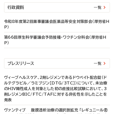
行政資料
一覧
令和8年度第2回薬事審議会医薬品等安全対策部会（厚労省H
P）
第66回厚生科学審議会予防接種・ワクチン分科会（厚労省H
P）
プレスリリース
一覧
ヴィーブヘルスケア、2剤レジメンであるドウベイト配合錠（ド
ルテグラビル／ラミブジン［DTG/3TC］）について、未治療
のHIV陽性成人を対象とした初の直接比較試験において、3
剤レジメンBIC/FTC/TAFに対する非劣性を示したことを
発表
ヴァンティブ 腹膜透析治療の選択肢拡充 「レギュニール®