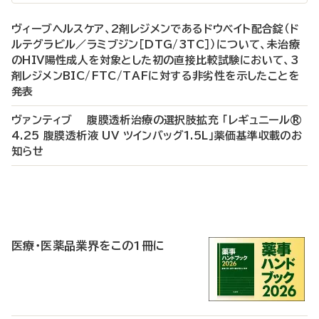
ヴィーブヘルスケア、2剤レジメンであるドウベイト配合錠（ド
ルテグラビル／ラミブジン［DTG/3TC］）について、未治療
のHIV陽性成人を対象とした初の直接比較試験において、3
剤レジメンBIC/FTC/TAFに対する非劣性を示したことを
発表
ヴァンティブ 腹膜透析治療の選択肢拡充 「レギュニール®
4.25 腹膜透析液 UV ツインバッグ1.5L」薬価基準収載のお
知らせ
P
R
医療・医薬品業界をこの1冊に