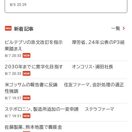
8/5 23:29
一覧
新着記事
ビルテプソの添文改訂を指示 厚労省、24年公表のP3結
果踏まえ
8/7 20:33
2030年までに黒字化目指す オンコリス・浦田社長
8/7 20:33
米ゴッサムの報告書に反論 住友ファーマ、会計処理の適正
性強調
8/7 19:37
ステボロニン、製造所追加の一変申請 ステラファーマ
8/7 19:31
佐藤製薬、熊本地震で義援金