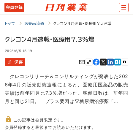
メ
会員登録
イ
ン
トップ
医薬品流通
クレコン4月速報・医療用7.3％増
コ
クレコン4月速報・医療用7.3％増
ン
2026/6/5 15:19
テ
ン
保存
ツ
クレコンリサーチ＆コンサルティングが発表した202
に
6年4月の販売動態速報によると、医療用医薬品の販売
移
実績は前年同月比7.3％増だった。稼働日数は、前年同
動
月と同じ21日。 プラス要因は▽糖尿病治療薬「…
この記事は会員限定です。
非
会員登録すると最後までお読みいただけます。
会