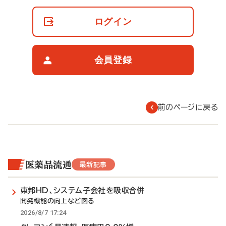
員
の
ログイン
閲
覧
制
限
会員登録
に
つ
い
て
前のページに戻る
医薬品流通
最新記事
東邦HD、システム子会社を吸収合併
開発機能の向上など図る
2026/8/7 17:24