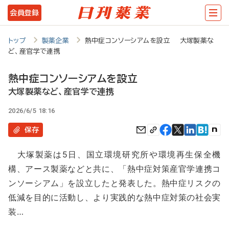
メ
会員登録
イ
ン
トップ
製薬企業
熱中症コンソーシアムを設立 大塚製薬な
ど、産官学で連携
コ
ン
熱中症コンソーシアムを設立
テ
大塚製薬など、産官学で連携
ン
2026/6/5 18:16
ツ
保存
に
大塚製薬は5日、国立環境研究所や環境再生保全機
移
構、アース製薬などと共に、「熱中症対策産官学連携コ
動
ンソーシアム」を設立したと発表した。熱中症リスクの
低減を目的に活動し、より実践的な熱中症対策の社会実
装…