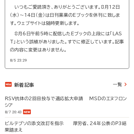
いつもご愛読頂き、ありがとうございます。8月12日
（水）～14日（金）は日刊薬業のEブックを休刊に致しま
す。ウェブサイトは随時更新します。
8月6日午前5時に配信したEブックの上段には「LAS
T」という誤植がありました。すでに修正しています。記事
の内容に変更はありません。
8/5 23:29
一覧
新着記事
RSV抗体の2回目投与で適応拡大申請 MSDのエヌフロン
シア
8/7 20:43
ビルテプソの添文改訂を指示 厚労省、24年公表のP3結
果踏まえ