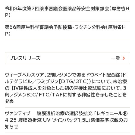
令和8年度第2回薬事審議会医薬品等安全対策部会（厚労省H
P）
第66回厚生科学審議会予防接種・ワクチン分科会（厚労省H
P）
プレスリリース
一覧
ヴィーブヘルスケア、2剤レジメンであるドウベイト配合錠（ド
ルテグラビル／ラミブジン［DTG/3TC］）について、未治療
のHIV陽性成人を対象とした初の直接比較試験において、3
剤レジメンBIC/FTC/TAFに対する非劣性を示したことを
発表
ヴァンティブ 腹膜透析治療の選択肢拡充 「レギュニール®
4.25 腹膜透析液 UV ツインバッグ1.5L」薬価基準収載のお
知らせ