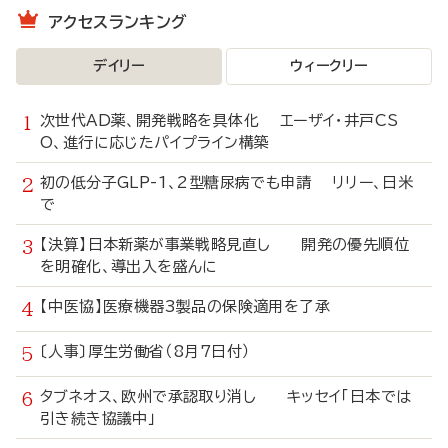
アクセスランキング
デイリー
ウィークリー
次世代AD薬、開発戦略を具体化 エーザイ・井戸CS
O、進行に応じたパイプライン構築
初の低分子GLP-1、2型糖尿病でも申請 リリー、日米
で
【決算】日本新薬が事業戦略見直し 開発の優先順位
を明確化、導出入を盛んに
【中医協】医療機器3製品の保険適用を了承
〔人事〕厚生労働省（8月7日付）
タブネオス、欧州で承認取り消し キッセイ「日本では
引き続き協議中」