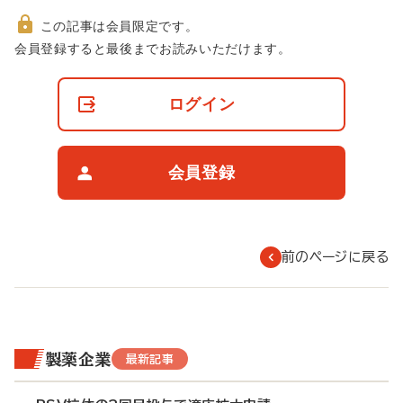
この記事は会員限定です。
非
会員登録すると最後までお読みいただけます。
会
員
の
ログイン
閲
覧
制
限
会員登録
に
つ
い
て
前のページに戻る
製薬企業
最新記事