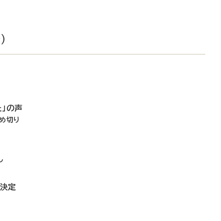
）
」の声
め切り
し
議決定