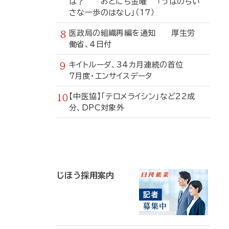
は？ おとにち金曜 「うぱのちい
さな一歩のはなし」（17）
医政局の組織再編を通知 厚生労
働省、4日付
キイトルーダ、34カ月連続の首位
7月度・エンサイスデータ
【中医協】「テロメライシン」など22成
分、DPC対象外
寄
稿
じほう採用案内