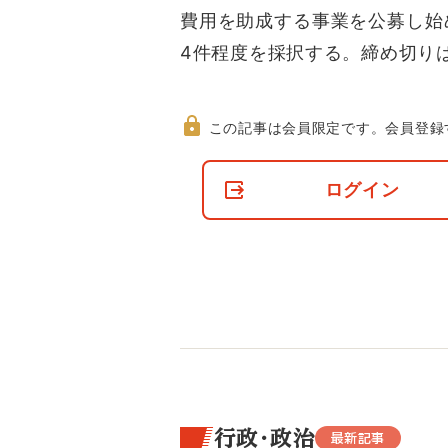
費用を助成する事業を公募し始
4件程度を採択する。締め切りは
この記事は会員限定です。
会員登録
非
会
ログイン
員
の
閲
覧
制
限
に
つ
い
て
行政・政治
最新記事