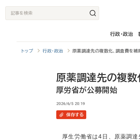
メ
記
イ
事
ン
を
行政・政治
コ
検
ン
索
トップ
行政・政治
原薬調達先の複数化、調査費を補
テ
ン
ツ
原薬調達先の複数
に
厚労省が公募開始
移
2026/6/5 20:19
動
保存
する
厚生労働省は4日、原薬調達