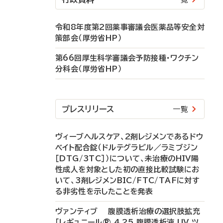
令和8年度第2回薬事審議会医薬品等安全対
策部会（厚労省HP）
第66回厚生科学審議会予防接種・ワクチン
分科会（厚労省HP）
プレスリリース
一覧
ヴィーブヘルスケア、2剤レジメンであるドウ
ベイト配合錠（ドルテグラビル／ラミブジン
［DTG/3TC］）について、未治療のHIV陽
性成人を対象とした初の直接比較試験にお
いて、3剤レジメンBIC/FTC/TAFに対す
る非劣性を示したことを発表
ヴァンティブ 腹膜透析治療の選択肢拡充
「レギュニール® 4.25 腹膜透析液 UV ツ