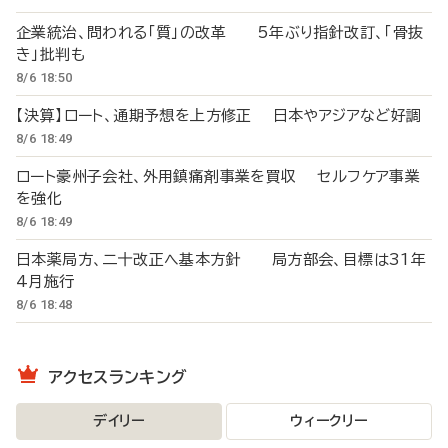
企業統治、問われる「質」の改革 5年ぶり指針改訂、「骨抜
き」批判も
8/6 18:50
【決算】ロート、通期予想を上方修正 日本やアジアなど好調
8/6 18:49
ロート豪州子会社、外用鎮痛剤事業を買収 セルフケア事業
を強化
8/6 18:49
日本薬局方、二十改正へ基本方針 局方部会、目標は31年
4月施行
8/6 18:48
アクセスランキング
デイリー
ウィークリー