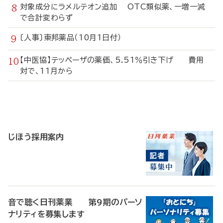
対象成分にラメルテオン追加 OTC類似薬、一増一減
で合計変わらず
〔人事〕東邦薬品（10月1日付）
【中医協】テッペーザの薬価、5.51％引き下げ 費用
対で、11月から
寄
稿
じほう採用案内
音で聴く日刊薬業 第9期のパーソ
ナリティを募集します