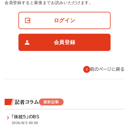
非
会員登録すると最後までお読みいただけます。
会
員
の
ログイン
閲
覧
制
限
会員登録
に
つ
い
て
前のページに戻る
記者コラム
最新記事
「後続5」のBS
2026/8/3 00:00