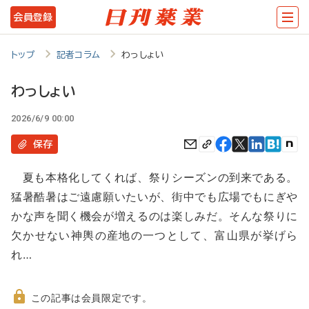
メ
会員登録
イ
ン
トップ
記者コラム
わっしょい
コ
わっしょい
ン
2026/6/9 00:00
テ
ン
保存
ツ
夏も本格化してくれば、祭りシーズンの到来である。
に
猛暑酷暑はご遠慮願いたいが、街中でも広場でもにぎや
移
かな声を聞く機会が増えるのは楽しみだ。そんな祭りに
動
欠かせない神輿の産地の一つとして、富山県が挙げら
れ…
この記事は会員限定です。