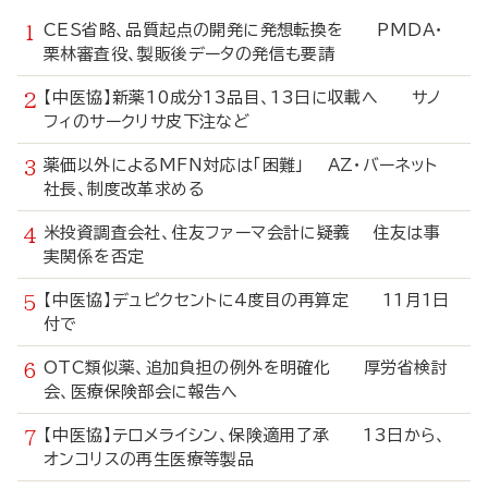
CES省略、品質起点の開発に発想転換を PMDA・
栗林審査役、製販後データの発信も要請
【中医協】新薬10成分13品目、13日に収載へ サノ
フィのサークリサ皮下注など
薬価以外によるMFN対応は「困難」 AZ・バーネット
社長、制度改革求める
米投資調査会社、住友ファーマ会計に疑義 住友は事
実関係を否定
【中医協】デュピクセントに4度目の再算定 11月1日
付で
OTC類似薬、追加負担の例外を明確化 厚労省検討
会、医療保険部会に報告へ
【中医協】テロメライシン、保険適用了承 13日から、
オンコリスの再生医療等製品