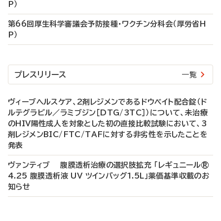
P）
第66回厚生科学審議会予防接種・ワクチン分科会（厚労省H
P）
プレスリリース
一覧
ヴィーブヘルスケア、2剤レジメンであるドウベイト配合錠（ド
ルテグラビル／ラミブジン［DTG/3TC］）について、未治療
のHIV陽性成人を対象とした初の直接比較試験において、3
剤レジメンBIC/FTC/TAFに対する非劣性を示したことを
発表
ヴァンティブ 腹膜透析治療の選択肢拡充 「レギュニール®
4.25 腹膜透析液 UV ツインバッグ1.5L」薬価基準収載のお
知らせ