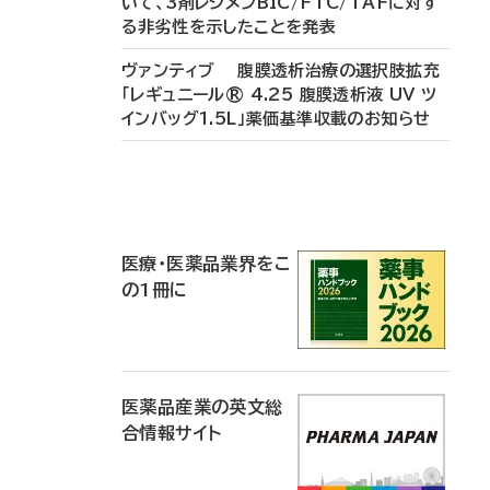
いて、3剤レジメンBIC/FTC/TAFに対す
る非劣性を示したことを発表
ヴァンティブ 腹膜透析治療の選択肢拡充
「レギュニール® 4.25 腹膜透析液 UV ツ
インバッグ1.5L」薬価基準収載のお知らせ
P
R
医療・医薬品業界をこ
の1冊に
医薬品産業の英文総
合情報サイト