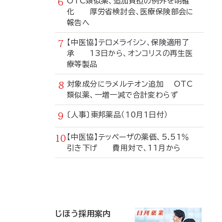
OTC類似薬、追加負担の例外を明確
化 厚労省検討会、医療保険部会に
報告へ
【中医協】テロメライシン、保険適用了
承 13日から、オンコリスの再生医
療等製品
対象成分にラメルテオン追加 OTC
類似薬、一増一減で合計変わらず
〔人事〕東邦薬品（10月1日付）
【中医協】テッペーザの薬価、5.51％
引き下げ 費用対で、11月から
寄
稿
じほう採用案内