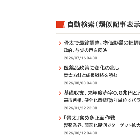
自動検索（類似記事表示
骨太で最終調整、物価影響の把握
政府、与党の声を反映
2026/07/16 04:30
医薬品政策に変化の兆し
骨太方針と成長戦略を読む
2026/08/03 04:30
基礎収支、来年度赤字0.8兆円と
高市首相、健全化目標「数年単位でバラ
2026/01/22 23:38
「骨太」含め多正面作戦
製薬業界、簡素化観測でターゲット拡
2026/06/12 04:30