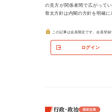
の見方が関係者間で広がってい
骨太方針は内閣の方針を明確に
この記事は会員限定です。
会員登録
非
会
ログイン
員
の
閲
覧
制
限
に
つ
い
て
行政・政治
最新記事