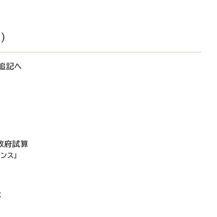
）
追記へ
政府試算
ンス」
大