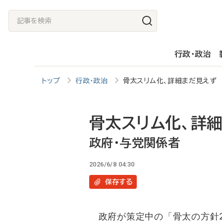
メ
記
イ
事
ン
を
行政・政治
コ
検
ン
索
トップ
行政・政治
骨太スリム化、詳細まだ見えず
テ
ン
ツ
骨太スリム化、詳
に
政府・与党関係者
移
2026/6/8 04:30
動
保存
する
政府が策定中の「骨太の方針2