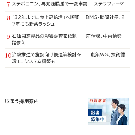
ステボロニン、再発髄膜腫で一変申請 ステラファーマ
「32年までに売上高倍増」へ順調 BMS・勝間社長、2
7年にも新薬ラッシュ
石油関連製品の影響調査を依頼 産情課、中東情勢
踏まえ
治験推進で施設向け優遇策検討を 創薬WG、投資循
環エコシステム構築も
寄
稿
じほう採用案内