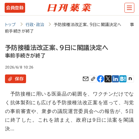
メ
会員登録
イ
ン
トップ
行政・政治
予防接種法改正案、9日に閣議決定へ 事
前手続きが終了
コ
ン
予防接種法改正案、9日に閣議決定へ
テ
事前手続きが終了
ン
2026/6/8 10:26
ツ
保存
に
予防接種に用いる医薬品の範囲を、ワクチンだけでな
移
く抗体製剤にも広げる予防接種法改正案を巡って、与党
動
の事前審査や、衆参の議院運営委員会への報告が、5日
に終了した。これを踏まえ、政府は9日に法案を閣議
決…