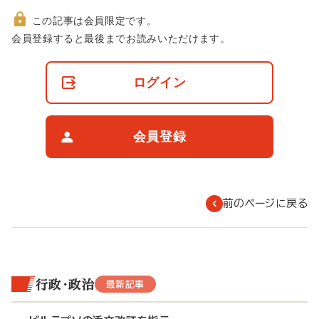
この記事は会員限定です。
非
会員登録すると最後までお読みいただけます。
会
員
の
ログイン
閲
覧
制
限
会員登録
に
つ
い
て
前のページに戻る
行政・政治
最新記事