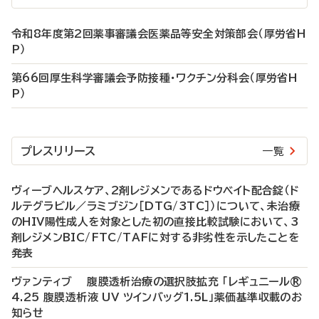
令和8年度第2回薬事審議会医薬品等安全対策部会（厚労省H
P）
第66回厚生科学審議会予防接種・ワクチン分科会（厚労省H
P）
プレスリリース
一覧
ヴィーブヘルスケア、2剤レジメンであるドウベイト配合錠（ド
ルテグラビル／ラミブジン［DTG/3TC］）について、未治療
のHIV陽性成人を対象とした初の直接比較試験において、3
剤レジメンBIC/FTC/TAFに対する非劣性を示したことを
発表
ヴァンティブ 腹膜透析治療の選択肢拡充 「レギュニール®
4.25 腹膜透析液 UV ツインバッグ1.5L」薬価基準収載のお
知らせ