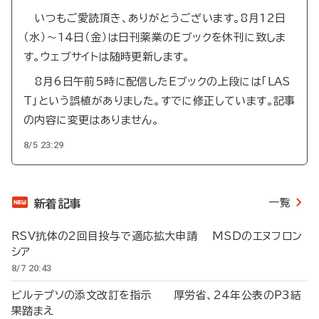
いつもご愛読頂き、ありがとうございます。8月12日
（水）～14日（金）は日刊薬業のEブックを休刊に致しま
す。ウェブサイトは随時更新します。
8月6日午前5時に配信したEブックの上段には「LAS
T」という誤植がありました。すでに修正しています。記事
の内容に変更はありません。
8/5 23:29
一覧
新着記事
RSV抗体の2回目投与で適応拡大申請 MSDのエヌフロン
シア
8/7 20:43
ビルテプソの添文改訂を指示 厚労省、24年公表のP3結
果踏まえ