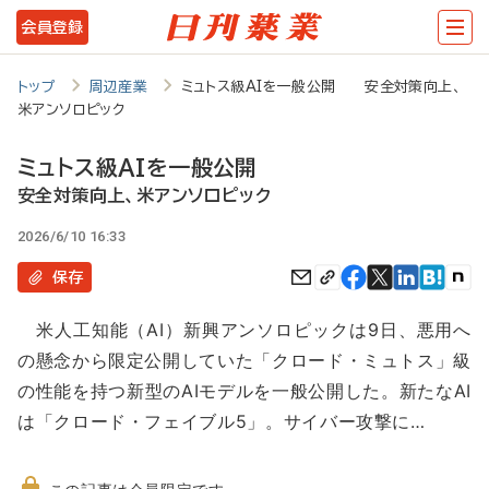
メ
会員登録
イ
ン
トップ
周辺産業
ミュトス級AIを一般公開 安全対策向上、
米アンソロピック
コ
ン
ミュトス級AIを一般公開
テ
安全対策向上、米アンソロピック
ン
2026/6/10 16:33
ツ
保存
に
米人工知能（AI）新興アンソロピックは9日、悪用へ
移
の懸念から限定公開していた「クロード・ミュトス」級
動
の性能を持つ新型のAIモデルを一般公開した。新たなAI
は「クロード・フェイブル5」。サイバー攻撃に…