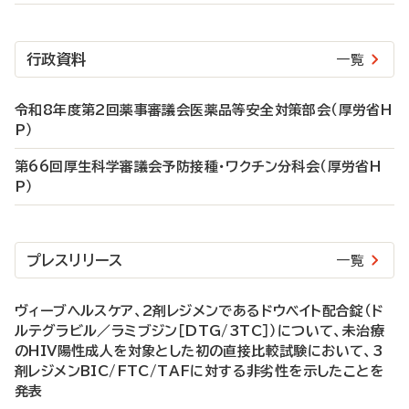
行政資料
一覧
令和8年度第2回薬事審議会医薬品等安全対策部会（厚労省H
P）
第66回厚生科学審議会予防接種・ワクチン分科会（厚労省H
P）
プレスリリース
一覧
ヴィーブヘルスケア、2剤レジメンであるドウベイト配合錠（ド
ルテグラビル／ラミブジン［DTG/3TC］）について、未治療
のHIV陽性成人を対象とした初の直接比較試験において、3
剤レジメンBIC/FTC/TAFに対する非劣性を示したことを
発表