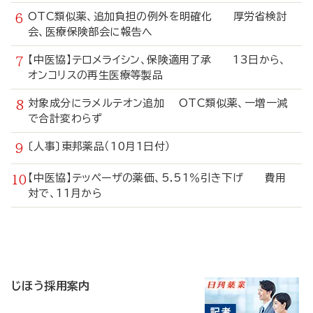
OTC類似薬、追加負担の例外を明確化 厚労省検討
会、医療保険部会に報告へ
【中医協】テロメライシン、保険適用了承 13日から、
オンコリスの再生医療等製品
対象成分にラメルテオン追加 OTC類似薬、一増一減
で合計変わらず
〔人事〕東邦薬品（10月1日付）
【中医協】テッペーザの薬価、5.51％引き下げ 費用
対で、11月から
寄
稿
じほう採用案内