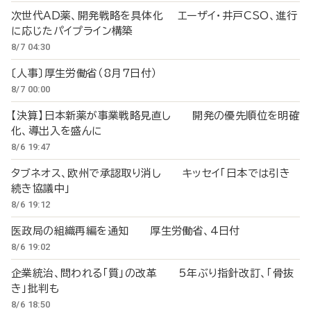
次世代AD薬、開発戦略を具体化 エーザイ・井戸CSO、進行
に応じたパイプライン構築
8/7 04:30
〔人事〕厚生労働省（8月7日付）
8/7 00:00
【決算】日本新薬が事業戦略見直し 開発の優先順位を明確
化、導出入を盛んに
8/6 19:47
タブネオス、欧州で承認取り消し キッセイ「日本では引き
続き協議中」
8/6 19:12
医政局の組織再編を通知 厚生労働省、4日付
8/6 19:02
企業統治、問われる「質」の改革 5年ぶり指針改訂、「骨抜
き」批判も
8/6 18:50