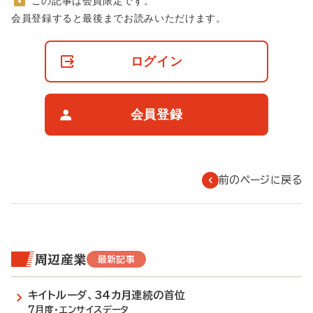
この記事は会員限定です。
非
会員登録すると最後までお読みいただけます。
会
員
の
ログイン
閲
覧
制
限
会員登録
に
つ
い
て
前のページに戻る
周辺産業
最新記事
キイトルーダ、34カ月連続の首位
7月度・エンサイスデータ