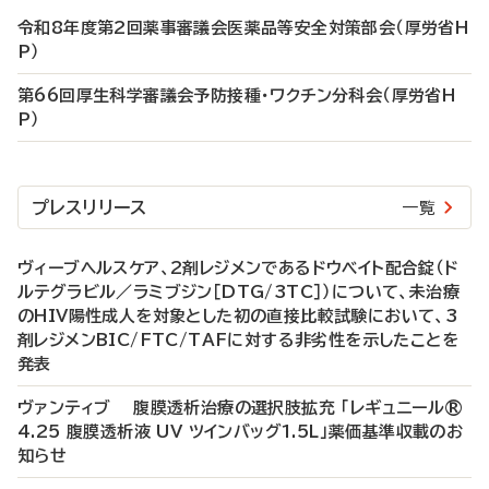
令和8年度第2回薬事審議会医薬品等安全対策部会（厚労省H
P）
第66回厚生科学審議会予防接種・ワクチン分科会（厚労省H
P）
プレスリリース
一覧
ヴィーブヘルスケア、2剤レジメンであるドウベイト配合錠（ド
ルテグラビル／ラミブジン［DTG/3TC］）について、未治療
のHIV陽性成人を対象とした初の直接比較試験において、3
剤レジメンBIC/FTC/TAFに対する非劣性を示したことを
発表
ヴァンティブ 腹膜透析治療の選択肢拡充 「レギュニール®
4.25 腹膜透析液 UV ツインバッグ1.5L」薬価基準収載のお
知らせ