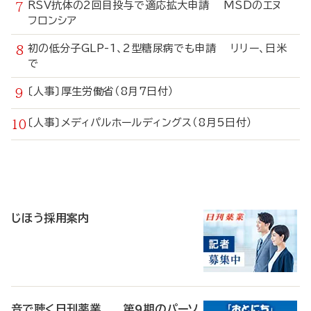
RSV抗体の2回目投与で適応拡大申請 MSDのエヌ
フロンシア
初の低分子GLP-1、2型糖尿病でも申請 リリー、日米
で
〔人事〕厚生労働省（8月7日付）
〔人事〕メディパルホールディングス（8月5日付）
寄
稿
じほう採用案内
音で聴く日刊薬業 第9期のパーソ