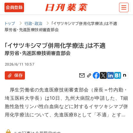
メ
会員登録
イ
ン
トップ
行政・政治
「イサツキシマブ併用化学療法」は不適
厚労省・先進医療技術審査部会
コ
ン
「イサツキシマブ併用化学療法」は不適
テ
厚労省・先進医療技術審査部会
ン
2026/6/11 10:57
ツ
保存
に
厚生労働省の先進医療技術審査部会（座長＝竹内勤・
移
埼玉医科大学長）は10日、九州大病院が申請した、T細
動
胞性急性リンパ性白血病などに対するイサツキシマブ併
用化学療法について、先進医療Bとして「不適」とす…