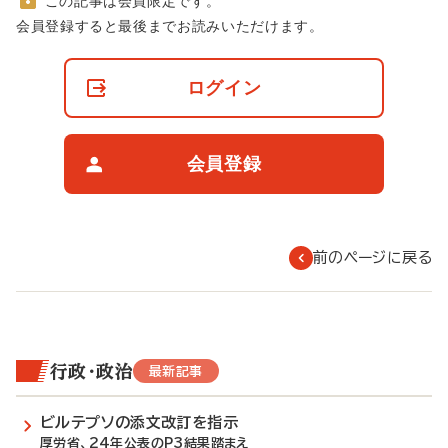
この記事は会員限定です。
非
会員登録すると最後までお読みいただけます。
会
員
の
ログイン
閲
覧
制
限
会員登録
に
つ
い
て
前のページに戻る
行政・政治
最新記事
ビルテプソの添文改訂を指示
厚労省、24年公表のP3結果踏まえ