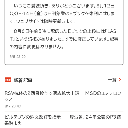
いつもご愛読頂き、ありがとうございます。8月12日
（水）～14日（金）は日刊薬業のEブックを休刊に致しま
す。ウェブサイトは随時更新します。
8月6日午前5時に配信したEブックの上段には「LAS
T」という誤植がありました。すでに修正しています。記事
の内容に変更はありません。
8/5 23:29
一覧
新着記事
RSV抗体の2回目投与で適応拡大申請 MSDのエヌフロン
シア
8/7 20:43
ビルテプソの添文改訂を指示 厚労省、24年公表のP3結
果踏まえ