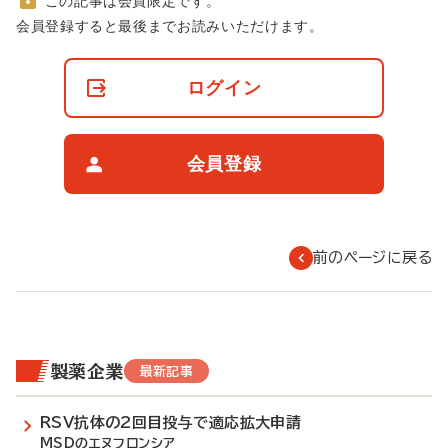
この記事は会員限定です。
非
会員登録すると最後までお読みいただけます。
会
員
の
ログイン
閲
覧
制
限
会員登録
に
つ
い
て
前のページに戻る
製薬企業
最新記事
RSV抗体の2回目投与で適応拡大申請
MSDのエヌフロンシア