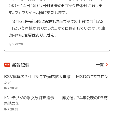
（水）～14日（金）は日刊薬業のEブックを休刊に致しま
す。ウェブサイトは随時更新します。
8月6日午前5時に配信したEブックの上段には「LAS
T」という誤植がありました。すでに修正しています。記事
の内容に変更はありません。
8/5 23:29
一覧
新着記事
RSV抗体の2回目投与で適応拡大申請 MSDのエヌフロン
シア
8/7 20:43
ビルテプソの添文改訂を指示 厚労省、24年公表のP3結
果踏まえ
8/7 20:33