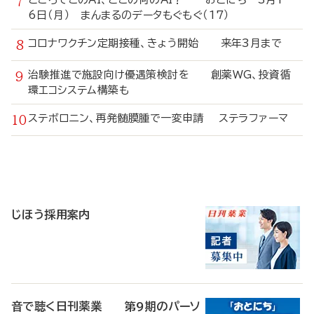
6日（月） まんまるのデータもぐもぐ（17）
コロナワクチン定期接種、きょう開始 来年3月まで
治験推進で施設向け優遇策検討を 創薬WG、投資循
環エコシステム構築も
ステボロニン、再発髄膜腫で一変申請 ステラファーマ
寄
稿
じほう採用案内
音で聴く日刊薬業 第9期のパーソ