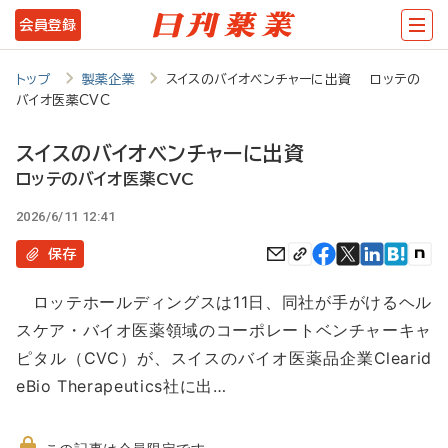
メ
会員登録
イ
ン
トップ
製薬企業
スイスのバイオベンチャーに出資 ロッテの
バイオ医薬CVC
コ
ン
スイスのバイオベンチャーに出資
テ
ロッテのバイオ医薬CVC
ン
2026/6/11 12:41
ツ
保存
に
ロッテホールディングスは11日、同社が手がけるヘル
移
スケア・バイオ医薬領域のコーポレートベンチャーキャ
動
ピタル（CVC）が、スイスのバイオ医薬品企業Clearid
eBio Therapeutics社に出…