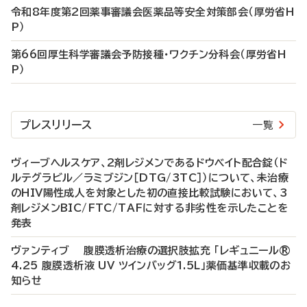
令和8年度第2回薬事審議会医薬品等安全対策部会（厚労省H
P）
第66回厚生科学審議会予防接種・ワクチン分科会（厚労省H
P）
プレスリリース
一覧
ヴィーブヘルスケア、2剤レジメンであるドウベイト配合錠（ド
ルテグラビル／ラミブジン［DTG/3TC］）について、未治療
のHIV陽性成人を対象とした初の直接比較試験において、3
剤レジメンBIC/FTC/TAFに対する非劣性を示したことを
発表
ヴァンティブ 腹膜透析治療の選択肢拡充 「レギュニール®
4.25 腹膜透析液 UV ツインバッグ1.5L」薬価基準収載のお
知らせ