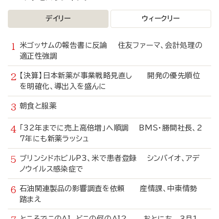
デイリー
ウィークリー
米ゴッサムの報告書に反論 住友ファーマ、会計処理の
適正性強調
【決算】日本新薬が事業戦略見直し 開発の優先順位
を明確化、導出入を盛んに
朝食と服薬
「32年までに売上高倍増」へ順調 BMS・勝間社長、2
7年にも新薬ラッシュ
ブリンシドホビルP3、米で患者登録 シンバイオ、アデ
ノウイルス感染症で
石油関連製品の影響調査を依頼 産情課、中東情勢
踏まえ
ところでこのAI、どこの何のAI？ おとにち 3月1