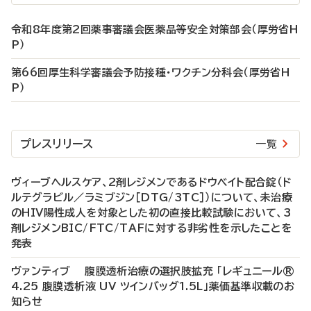
令和8年度第2回薬事審議会医薬品等安全対策部会（厚労省H
P）
第66回厚生科学審議会予防接種・ワクチン分科会（厚労省H
P）
プレスリリース
一覧
ヴィーブヘルスケア、2剤レジメンであるドウベイト配合錠（ド
ルテグラビル／ラミブジン［DTG/3TC］）について、未治療
のHIV陽性成人を対象とした初の直接比較試験において、3
剤レジメンBIC/FTC/TAFに対する非劣性を示したことを
発表
ヴァンティブ 腹膜透析治療の選択肢拡充 「レギュニール®
4.25 腹膜透析液 UV ツインバッグ1.5L」薬価基準収載のお
知らせ