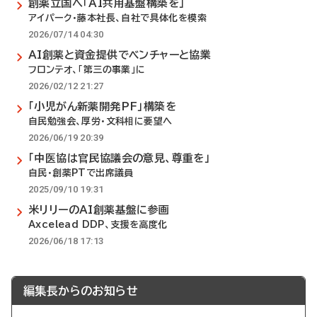
創薬立国へ「AI共用基盤構築を」
アイパーク・藤本社長、自社で具体化を模索
2026/07/14 04:30
AI創薬と資金提供でベンチャーと協業
フロンテオ、「第三の事業」に
2026/02/12 21:27
「小児がん新薬開発PF」構築を
自民勉強会、厚労・文科相に要望へ
2026/06/19 20:39
「中医協は官民協議会の意見、尊重を」
自民・創薬PTで出席議員
2025/09/10 19:31
米リリーのAI創薬基盤に参画
Axcelead DDP、支援を高度化
2026/06/18 17:13
編集長からのお知らせ