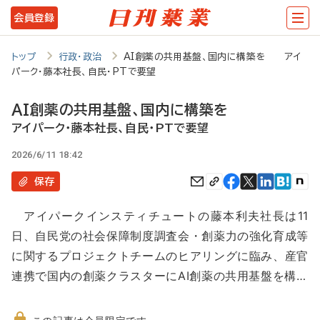
メ
会員登録
イ
ン
トップ
行政・政治
AI創薬の共用基盤、国内に構築を アイ
パーク・藤本社長、自民・PTで要望
コ
ン
AI創薬の共用基盤、国内に構築を
テ
アイパーク・藤本社長、自民・PTで要望
ン
2026/6/11 18:42
ツ
保存
に
アイパークインスティチュートの藤本利夫社長は11
移
日、自民党の社会保障制度調査会・創薬力の強化育成等
動
に関するプロジェクトチームのヒアリングに臨み、産官
連携で国内の創薬クラスターにAI創薬の共用基盤を構…