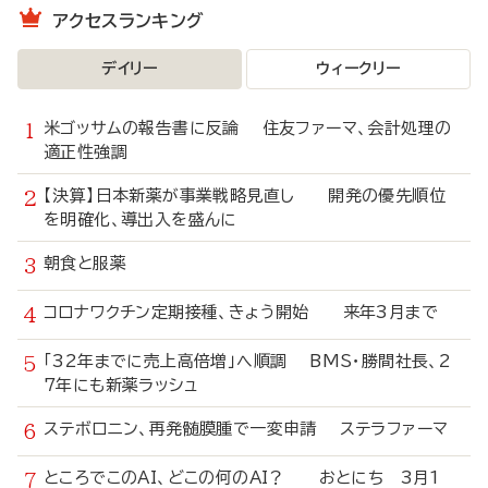
アクセスランキング
デイリー
ウィークリー
米ゴッサムの報告書に反論 住友ファーマ、会計処理の
適正性強調
【決算】日本新薬が事業戦略見直し 開発の優先順位
を明確化、導出入を盛んに
朝食と服薬
コロナワクチン定期接種、きょう開始 来年3月まで
「32年までに売上高倍増」へ順調 BMS・勝間社長、2
7年にも新薬ラッシュ
ステボロニン、再発髄膜腫で一変申請 ステラファーマ
ところでこのAI、どこの何のAI？ おとにち 3月1