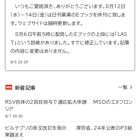
いつもご愛読頂き、ありがとうございます。8月12日
（水）～14日（金）は日刊薬業のEブックを休刊に致しま
す。ウェブサイトは随時更新します。
8月6日午前5時に配信したEブックの上段には「LAS
T」という誤植がありました。すでに修正しています。記事
の内容に変更はありません。
8/5 23:29
一覧
新着記事
RSV抗体の2回目投与で適応拡大申請 MSDのエヌフロン
シア
8/7 20:43
ビルテプソの添文改訂を指示 厚労省、24年公表のP3結
果踏まえ