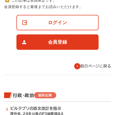
この記事は会員限定です。
非
会員登録すると最後までお読みいただけます。
会
員
の
ログイン
閲
覧
制
限
会員登録
に
つ
い
て
前のページに戻る
行政・政治
最新記事
ビルテプソの添文改訂を指示
厚労省、24年公表のP3結果踏まえ