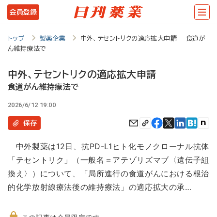
メ
会員登録
イ
ン
トップ
製薬企業
中外、テセントリクの適応拡大申請 食道が
ん維持療法で
コ
ン
中外、テセントリクの適応拡大申請
テ
食道がん維持療法で
ン
2026/6/12 19:00
ツ
保存
に
中外製薬は12日、抗PD-L1ヒト化モノクローナル抗体
移
「テセントリク」（一般名＝アテゾリズマブ〈遺伝子組
動
換え〉）について、「局所進行の食道がんにおける根治
的化学放射線療法後の維持療法」の適応拡大の承…