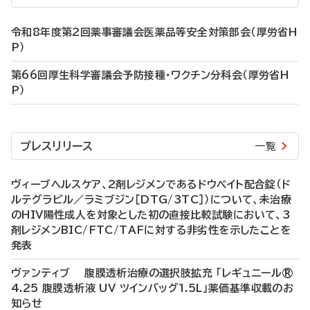
令和8年度第2回薬事審議会医薬品等安全対策部会（厚労省H
P）
第66回厚生科学審議会予防接種・ワクチン分科会（厚労省H
P）
プレスリリース
一覧
ヴィーブヘルスケア、2剤レジメンであるドウベイト配合錠（ド
ルテグラビル／ラミブジン［DTG/3TC］）について、未治療
のHIV陽性成人を対象とした初の直接比較試験において、3
剤レジメンBIC/FTC/TAFに対する非劣性を示したことを
発表
ヴァンティブ 腹膜透析治療の選択肢拡充 「レギュニール®
4.25 腹膜透析液 UV ツインバッグ1.5L」薬価基準収載のお
知らせ