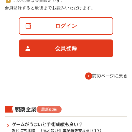
この記事は会員限定です。
非
会員登録すると最後までお読みいただけます。
会
員
の
ログイン
閲
覧
制
限
会員登録
に
つ
い
て
前のページに戻る
製薬企業
最新記事
ゲームがうまいと手術成績も良い？
おとにち木曜 「見えない仕事が命を支える」（17）