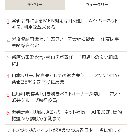
デイリー
ウィークリー
薬価以外によるMFN対応は「困難」 AZ・バーネット
社長、制度改革求める
米投資調査会社、住友ファーマ会計に疑義 住友は事
実関係を否定
新厚労事務次官・村山氏が着任 「風通しの良い組織
に」
日本リリー、投資先としての魅力失う マンジャロの
薬価25％引き下げに反発
【決算】既存薬「引き続きベストオーナー探索」 帝人・
嶋井グループ執行役員
開発計画は順調、AZ・バーネット社長 AIを加速、標的
把握から試験の予測まで
モノづくりのマインドが消えつつある日本 皆に知って