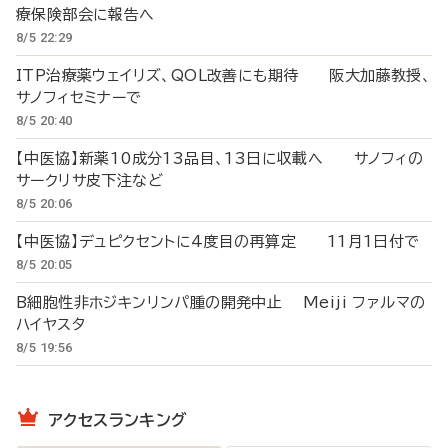
療保険部会に報告へ
8/5 22:29
ITP治療薬ウェイリズ、QOL改善にも期待 阪大加藤教授、
サノフィセミナーで
8/5 20:40
【中医協】新薬10成分13品目、13日に収載へ サノフィの
サークリサ皮下注など
8/5 20:06
【中医協】デュピクセントに4度目の再算定 11月1日付で
8/5 20:05
B細胞性非ホジキンリンパ腫の開発中止 Meiji ファルマの
ハイヤスタ
8/5 19:56
アクセスランキング