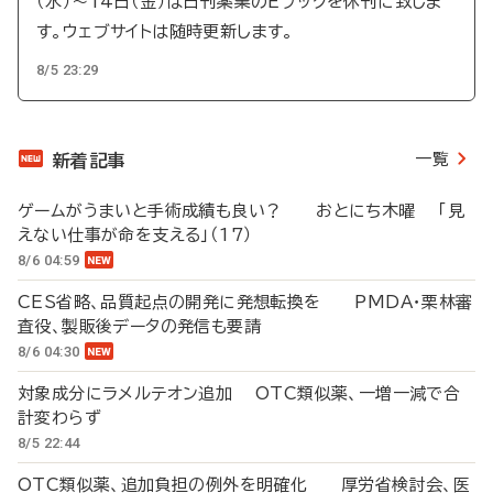
（水）～14日（金）は日刊薬業のEブックを休刊に致しま
す。ウェブサイトは随時更新します。
8/5 23:29
一覧
新着記事
ゲームがうまいと手術成績も良い？ おとにち木曜 「見
えない仕事が命を支える」（17）
8/6 04:59
CES省略、品質起点の開発に発想転換を PMDA・栗林審
査役、製販後データの発信も要請
8/6 04:30
対象成分にラメルテオン追加 OTC類似薬、一増一減で合
計変わらず
8/5 22:44
OTC類似薬、追加負担の例外を明確化 厚労省検討会、医