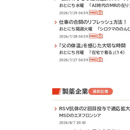
おとにち水曜 「AI時代のMRの在り方
2026/7/29 04:59
仕事の合間のリフレッシュ方法！
おとにち隔週火曜 「シロクマののんび
2026/7/28 04:59
「父の体温」を感じた大切な時間
おとにち月曜 「在宅で看る」（14）
2026/7/27 04:59
製薬企業
最新記事
RSV抗体の2回目投与で適応拡
MSDのエヌフロンシア
2026/8/7 20:43