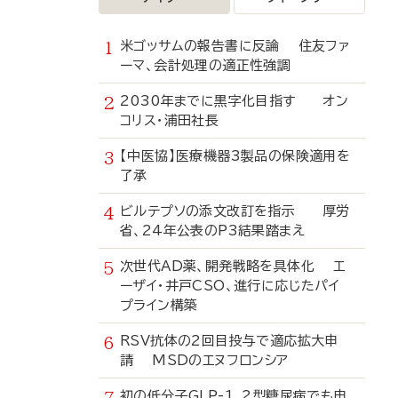
米ゴッサムの報告書に反論 住友ファ
ーマ、会計処理の適正性強調
2030年までに黒字化目指す オン
コリス・浦田社長
【中医協】医療機器3製品の保険適用を
了承
ビルテプソの添文改訂を指示 厚労
省、24年公表のP3結果踏まえ
次世代AD薬、開発戦略を具体化 エ
ーザイ・井戸CSO、進行に応じたパイ
プライン構築
RSV抗体の2回目投与で適応拡大申
請 MSDのエヌフロンシア
初の低分子GLP-1、2型糖尿病でも申