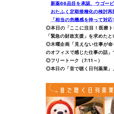
新薬66品目を承認、ウゴービ
おたふく定期接種化の検討再
「相当の危機感を持って対応
◎本日の「ここに注目！医療ト
「緊急の財政支援」を求めたと
◎木曜企画「見えない仕事が命
のオフィスで感じた仕事の話」
◎フリートーク（7:11～）
◎本日の「音で聴く日刊薬業」