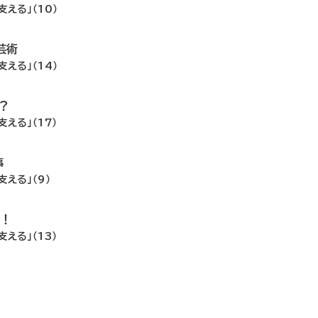
える」（10）
芸術
える」（14）
？
える」（17）
事
える」（9）
す！
える」（13）