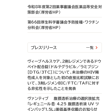
令和8年度第2回薬事審議会医薬品等安全対
策部会（厚労省HP）
第66回厚生科学審議会予防接種・ワクチン
分科会（厚労省HP）
プレスリリース
一覧
ヴィーブヘルスケア、2剤レジメンであるドウ
ベイト配合錠（ドルテグラビル／ラミブジン
［DTG/3TC］）について、未治療のHIV陽
性成人を対象とした初の直接比較試験にお
いて、3剤レジメンBIC/FTC/TAFに対す
る非劣性を示したことを発表
ヴァンティブ 腹膜透析治療の選択肢拡充
「レギュニール® 4.25 腹膜透析液 UV ツ
インバッグ1.5L」薬価基準収載のお知らせ