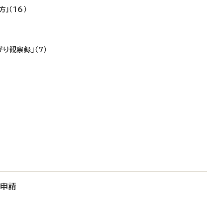
」（16）
り観察録」（7）
大申請