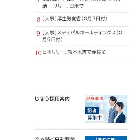
請 リリー、日米で
〔人事〕厚生労働省（8月7日付）
〔人事〕メディパルホールディングス（8
月5日付）
日本リリー、熊本地震で義援金
寄
稿
じほう採用案内
音で聴く日刊薬業