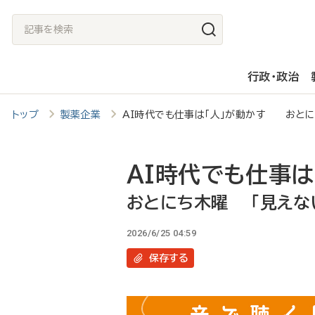
メ
記
イ
事
ン
を
行政・政治
コ
検
ン
索
トップ
製薬企業
AI時代でも仕事は「人」が動かす おとに
テ
ン
ツ
AI時代でも仕事は
に
おとにち木曜 「見えない
移
2026/6/25 04:59
動
保存
する