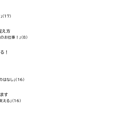
！
（17）
捉え方
のお仕事！」（8）
いる！
はなし」（16）
ます
える」（16）
！