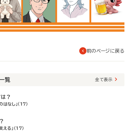
前のページに戻る
載一覧
全て表示
ては？
はなし」（17）
？
える」（17）