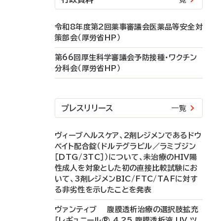
令和8年度第2回薬事審議会医薬品等安全対
策部会（厚労省HP）
第66回厚生科学審議会予防接種・ワクチン
分科会（厚労省HP）
プレスリリース
一覧
ヴィーブヘルスケア、2剤レジメンであるドウ
ベイト配合錠（ドルテグラビル／ラミブジン
［DTG/3TC］）について、未治療のHIV陽
性成人を対象とした初の直接比較試験にお
いて、3剤レジメンBIC/FTC/TAFに対す
る非劣性を示したことを発表
ヴァンティブ 腹膜透析治療の選択肢拡充
「レギュニール® 4.25 腹膜透析液 UV ツ