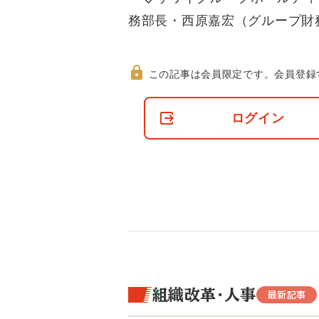
務部長・西原嘉宏（グループ財
この記事は会員限定です。
会員登録
非
会
ログイン
員
の
閲
覧
制
限
に
つ
い
て
組織改革・人事
最新記事