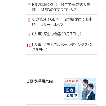
RSV抗体の2回目投与で適応拡大申
請 MSDのエヌフロンシア
初の低分子GLP-1、2型糖尿病でも申
請 リリー、日米で
〔人事〕厚生労働省（8月7日付）
〔人事〕メディパルホールディングス（8
月5日付）
寄
稿
じほう採用案内