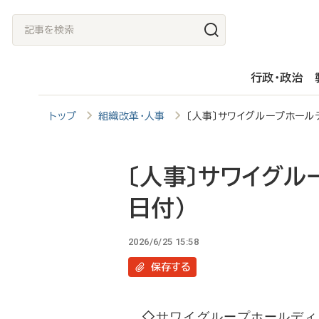
メ
記
イ
事
ン
を
行政・政治
コ
検
ン
索
トップ
組織改革・人事
〔人事〕サワイグループホール
テ
ン
ツ
〔人事〕サワイグル
に
日付）
移
動
2026/6/25 15:58
保存
する
◇サワイグループホールディン