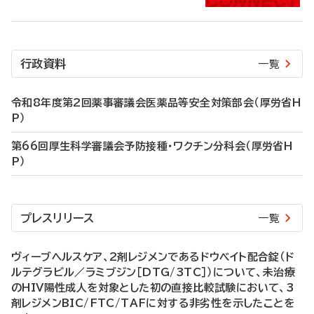
行政資料
一覧
令和8年度第2回薬事審議会医薬品等安全対策部会（厚労省H
P）
第66回厚生科学審議会予防接種・ワクチン分科会（厚労省H
P）
プレスリリース
一覧
ヴィーブヘルスケア、2剤レジメンであるドウベイト配合錠（ド
ルテグラビル／ラミブジン［DTG/3TC］）について、未治療
のHIV陽性成人を対象とした初の直接比較試験において、3
剤レジメンBIC/FTC/TAFに対する非劣性を示したことを