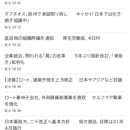
8/6 19:47
タブネオス、欧州で承認取り消し キッセイ「日本では引き
続き協議中」
8/6 19:12
医政局の組織再編を通知 厚生労働省、4日付
8/6 19:02
企業統治、問われる「質」の改革 5年ぶり指針改訂、「骨抜
き」批判も
8/6 18:50
【決算】ロート、通期予想を上方修正 日本やアジアなど好調
8/6 18:49
ロート豪州子会社、外用鎮痛剤事業を買収 セルフケア事業
を強化
8/6 18:49
日本薬局方、二十改正へ基本方針 局方部会、目標は31年
4月施行