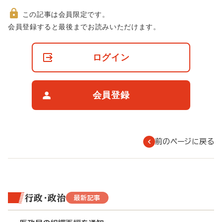
この記事は会員限定です。
非
会員登録すると最後までお読みいただけます。
会
員
の
ログイン
閲
覧
制
限
会員登録
に
つ
い
て
前のページに戻る
行政・政治
最新記事