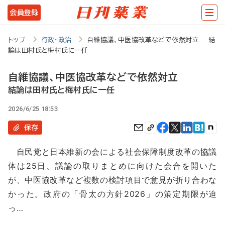
メ
会員登録
イ
ン
トップ
行政・政治
自維協議、中医協改革などで依然対立 結
論は田村氏と梅村氏に一任
コ
ン
自維協議、中医協改革などで依然対立
テ
結論は田村氏と梅村氏に一任
ン
2026/6/25 18:53
ツ
保存
に
自民党と日本維新の会による社会保障制度改革の協議
移
体は25日、議論の取りまとめに向けた会合を開いた
動
が、中医協改革など複数の検討項目で意見が折り合わな
かった。政府の「骨太の方針2026」の策定期限が迫
っ…