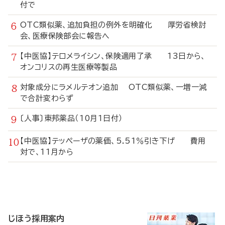
付で
OTC類似薬、追加負担の例外を明確化 厚労省検討
会、医療保険部会に報告へ
【中医協】テロメライシン、保険適用了承 13日から、
オンコリスの再生医療等製品
対象成分にラメルテオン追加 OTC類似薬、一増一減
で合計変わらず
〔人事〕東邦薬品（10月1日付）
【中医協】テッペーザの薬価、5.51％引き下げ 費用
対で、11月から
寄
稿
じほう採用案内