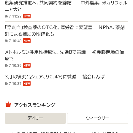
創薬研究推進へ、共同契約を締結 中外製薬、米カリフォル
ニア大と
8/7 11:22
「穿刺血」検査薬のOTC化、厚労省に要望書 NPhA、薬剤
師による補助の明確化も
8/7 10:40
メトホルミン併用維持療法、先進Bで審議 初発膠芽腫の治
療で
8/7 10:39
3月の後発品シェア、90.4％に微減 協会けんぽ
8/7 10:37
アクセスランキング
デイリー
ウィークリー