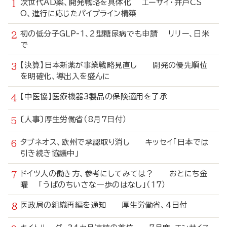
次世代AD薬、開発戦略を具体化 エーザイ・井戸CS
O、進行に応じたパイプライン構築
初の低分子GLP-1、2型糖尿病でも申請 リリー、日米
で
【決算】日本新薬が事業戦略見直し 開発の優先順位
を明確化、導出入を盛んに
【中医協】医療機器3製品の保険適用を了承
〔人事〕厚生労働省（8月7日付）
タブネオス、欧州で承認取り消し キッセイ「日本では
引き続き協議中」
ドイツ人の働き方、参考にしてみては？ おとにち金
曜 「うぱのちいさな一歩のはなし」（17）
医政局の組織再編を通知 厚生労働省、4日付