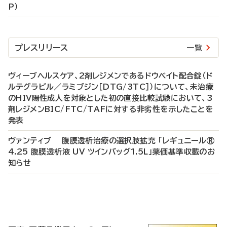
P）
プレスリリース
一覧
ヴィーブヘルスケア、2剤レジメンであるドウベイト配合錠（ド
ルテグラビル／ラミブジン［DTG/3TC］）について、未治療
のHIV陽性成人を対象とした初の直接比較試験において、3
剤レジメンBIC/FTC/TAFに対する非劣性を示したことを
発表
ヴァンティブ 腹膜透析治療の選択肢拡充 「レギュニール®
4.25 腹膜透析液 UV ツインバッグ1.5L」薬価基準収載のお
知らせ
P
R