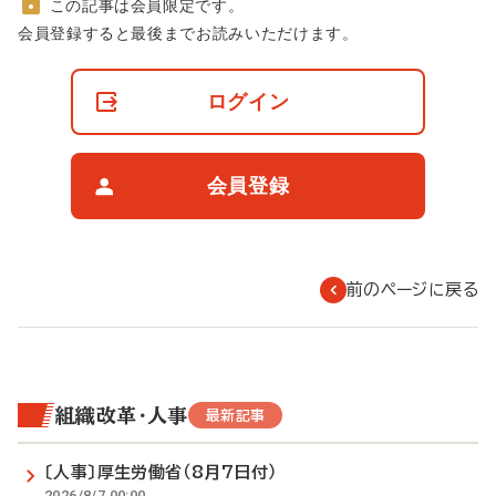
この記事は会員限定です。
非
会員登録すると最後までお読みいただけます。
会
員
の
ログイン
閲
覧
制
限
会員登録
に
つ
い
て
前のページに戻る
組織改革・人事
最新記事
〔人事〕厚生労働省（8月7日付）
2026/8/7 00:00