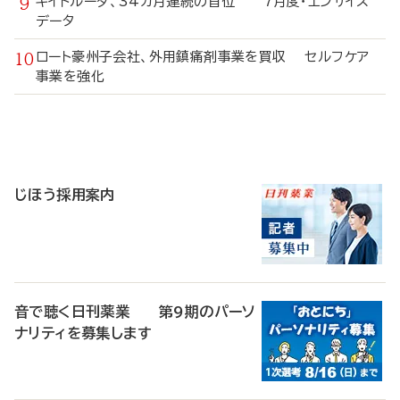
キイトルーダ、34カ月連続の首位 7月度・エンサイス
データ
ロート豪州子会社、外用鎮痛剤事業を買収 セルフケア
事業を強化
寄
稿
じほう採用案内
音で聴く日刊薬業 第9期のパーソ
ナリティを募集します