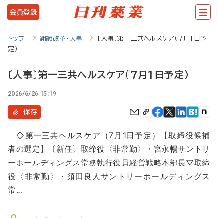
メ
会員登録
イ
ン
トップ
組織改革・人事
〔人事〕第一三共ヘルスケア（7月1日予
定）
コ
ン
〔人事〕第一三共ヘルスケア（7月1日予定）
テ
2026/6/26 15:19
ン
保存
ツ
に
◇第一三共ヘルスケア（7月1日予定）【取締役候補
移
者の選定】〔新任〕取締役〈非常勤〉・宮永暢サントリ
ーホールディングス常務執行役員経営戦略本部長▽取締
動
役〈非常勤〉・須田良人サントリーホールディングス
常…