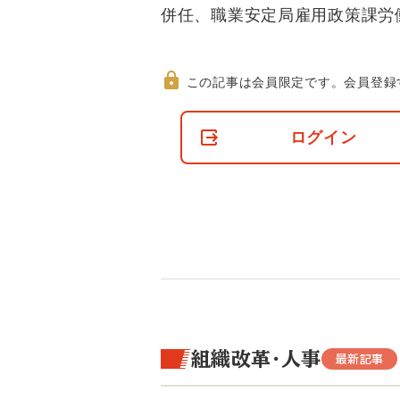
併任、職業安定局雇用政策課労
この記事は会員限定です。
会員登録
非
会
ログイン
員
の
閲
覧
制
限
に
つ
い
て
組織改革・人事
最新記事