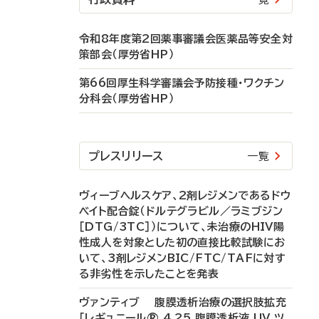
令和8年度第2回薬事審議会医薬品等安全対
策部会（厚労省HP）
第66回厚生科学審議会予防接種・ワクチン
分科会（厚労省HP）
プレスリリース
一覧
ヴィーブヘルスケア、2剤レジメンであるドウ
ベイト配合錠（ドルテグラビル／ラミブジン
［DTG/3TC］）について、未治療のHIV陽
性成人を対象とした初の直接比較試験にお
いて、3剤レジメンBIC/FTC/TAFに対す
る非劣性を示したことを発表
ヴァンティブ 腹膜透析治療の選択肢拡充
「レギュニール® 4.25 腹膜透析液 UV ツ