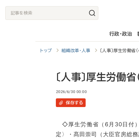
メ
記
イ
事
ン
を
行政・政治
コ
検
ン
索
トップ
組織改革・人事
〔人事〕厚生労働省（
テ
ン
ツ
〔人事〕厚生労働省
に
2026/6/30 00:00
移
保存
する
動
◇厚生労働省（6月30日付
定〉・髙田崇司（大臣官房総務