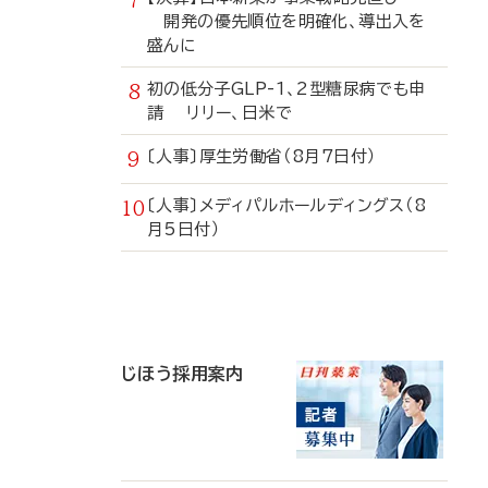
開発の優先順位を明確化、導出入を
盛んに
初の低分子GLP-1、2型糖尿病でも申
請 リリー、日米で
〔人事〕厚生労働省（8月7日付）
〔人事〕メディパルホールディングス（8
月5日付）
寄
稿
じほう採用案内