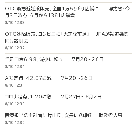
OTC緊急避妊薬販売、全国1万5969店舗に 厚労省・今
月3日時点、6月から1381店舗増
8/10 12:33
OTC遠隔販売、コンビニに「大きな前進」 JFAが報道機関
向け説明会
8/10 12:32
手足口病6.98、減少に転じ 7月20～26日
8/10 12:31
ARI定点、42.87に減 7月20～26日
8/10 12:31
コロナ定点、1.70に増 7月27日～8月2日
8/10 12:30
医療担当の主計官に片山氏、次長に八幡氏 財務省人事
8/10 12:30