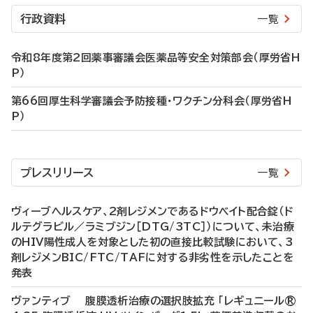
行政資料
一覧
令和8年度第2回薬事審議会医薬品等安全対策部会（厚労省H
P）
第66回厚生科学審議会予防接種・ワクチン分科会（厚労省H
P）
プレスリリース
一覧
ヴィーブヘルスケア、2剤レジメンであるドウベイト配合錠（ド
ルテグラビル／ラミブジン［DTG/3TC］）について、未治療
のHIV陽性成人を対象とした初の直接比較試験において、3
剤レジメンBIC/FTC/TAFに対する非劣性を示したことを
発表
ヴァンティブ 腹膜透析治療の選択肢拡充 「レギュニール®