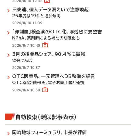
2026/8/10 12:32
日薬連、個人データ漏えいで注意喚起
25年度は19件と増加傾向
2026/8/10 11:39
「穿刺血」検査薬のOTC化、厚労省に要望書
NPhA、薬剤師による補助の明確化も
2026/8/7 10:40
3月の後発品シェア、90.4％に微減
協会けんぽ
2026/8/7 10:37
OTC医薬品、一元管理へDB整備を提言
OTC薬協・磯部氏、電子お薬手帳と連携
2026/8/6 10:50
自動検索（類似記事表示）
岡崎地域フォーミュラリ、市長が評価