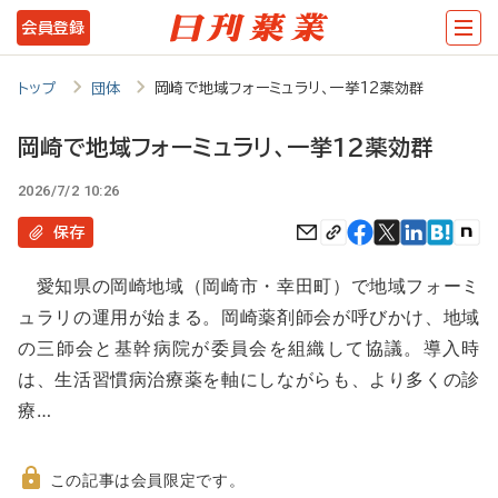
メ
会員登録
イ
ン
トップ
団体
岡崎で地域フォーミュラリ、一挙12薬効群
コ
岡崎で地域フォーミュラリ、一挙12薬効群
ン
2026/7/2 10:26
テ
ン
保存
ツ
愛知県の岡崎地域（岡崎市・幸田町）で地域フォーミ
に
ュラリの運用が始まる。岡崎薬剤師会が呼びかけ、地域
移
の三師会と基幹病院が委員会を組織して協議。導入時
動
は、生活習慣病治療薬を軸にしながらも、より多くの診
療…
この記事は会員限定です。