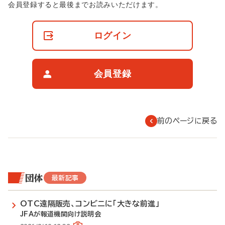
非
会員登録すると最後までお読みいただけます。
会
員
の
ログイン
閲
覧
制
限
会員登録
に
つ
い
て
前のページに戻る
団体
最新記事
OTC遠隔販売、コンビニに「大きな前進」
JFAが報道機関向け説明会