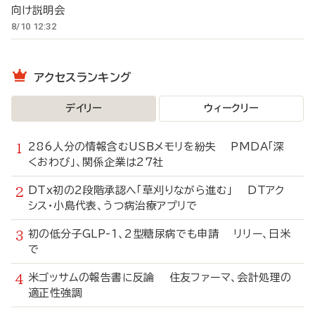
向け説明会
8/10 12:32
アクセスランキング
デイリー
ウィークリー
286人分の情報含むUSBメモリを紛失 PMDA「深
くおわび」、関係企業は27社
DTx初の2段階承認へ「草刈りながら進む」 DTアク
シス・小島代表、うつ病治療アプリで
初の低分子GLP-1、2型糖尿病でも申請 リリー、日米
で
米ゴッサムの報告書に反論 住友ファーマ、会計処理の
適正性強調