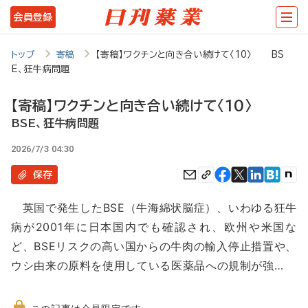
メ
会員登録
イ
ン
トップ
寄稿
【寄稿】ワクチンと向き合い続けて〈10〉 BS
E、狂牛病問題
コ
ン
【寄稿】ワクチンと向き合い続けて〈10〉
テ
BSE、狂牛病問題
ン
2026/7/3 04:30
ツ
保存
に
英国で発生したBSE（牛海綿状脳症）、いわゆる狂牛
移
病が2001年に日本国内でも確認され、欧州や米国な
動
ど、BSEリスクの高い国からの牛肉の輸入停止措置や、
ウシ由来の原料を使用している医薬品への規制が強…