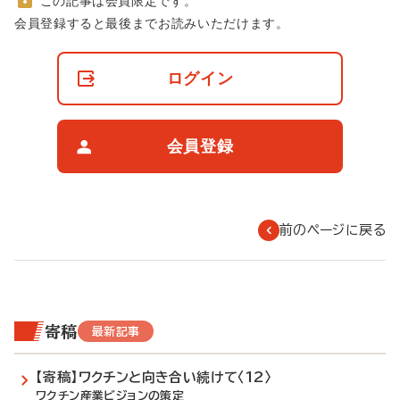
この記事は会員限定です。
非
会員登録すると最後までお読みいただけます。
会
員
の
ログイン
閲
覧
制
限
会員登録
に
つ
い
て
前のページに戻る
寄稿
最新記事
【寄稿】ワクチンと向き合い続けて〈12〉
ワクチン産業ビジョンの策定