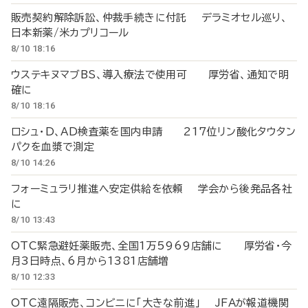
販売契約解除訴訟、仲裁手続きに付託 デラミオセル巡り、
日本新薬/米カプリコール
8/10 18:16
ウステキヌマブBS、導入療法で使用可 厚労省、通知で明
確に
8/10 18:16
ロシュ・D、AD検査薬を国内申請 217位リン酸化タウタン
パクを血漿で測定
8/10 14:26
フォーミュラリ推進へ安定供給を依頼 学会から後発品各社
に
8/10 13:43
OTC緊急避妊薬販売、全国1万5969店舗に 厚労省・今
月3日時点、6月から1381店舗増
8/10 12:33
OTC遠隔販売、コンビニに「大きな前進」 JFAが報道機関