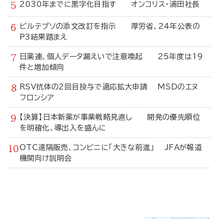
2030年までに黒字化目指す オンコリス・浦田社長
ビルテプソの添文改訂を指示 厚労省、24年公表の
P3結果踏まえ
日薬連、個人データ漏えいで注意喚起 25年度は19
件と増加傾向
RSV抗体の2回目投与で適応拡大申請 MSDのエヌ
フロンシア
【決算】日本新薬が事業戦略見直し 開発の優先順位
を明確化、導出入を盛んに
OTC遠隔販売、コンビニに「大きな前進」 JFAが報道
機関向け説明会
寄
稿