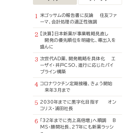
米ゴッサムの報告書に反論 住友ファ
ーマ、会計処理の適正性強調
【決算】日本新薬が事業戦略見直し
開発の優先順位を明確化、導出入を
盛んに
次世代AD薬、開発戦略を具体化 エ
ーザイ・井戸CSO、進行に応じたパイ
プライン構築
コロナワクチン定期接種、きょう開始
来年3月まで
2030年までに黒字化目指す オン
コリス・浦田社長
「32年までに売上高倍増」へ順調 B
MS・勝間社長、27年にも新薬ラッシ