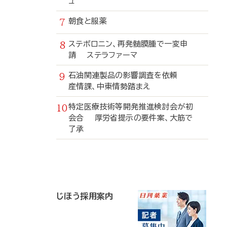
ュ
朝食と服薬
ステボロニン、再発髄膜腫で一変申
請 ステラファーマ
石油関連製品の影響調査を依頼
産情課、中東情勢踏まえ
特定医療技術等開発推進検討会が初
会合 厚労省提示の要件案、大筋で
了承
寄
稿
じほう採用案内