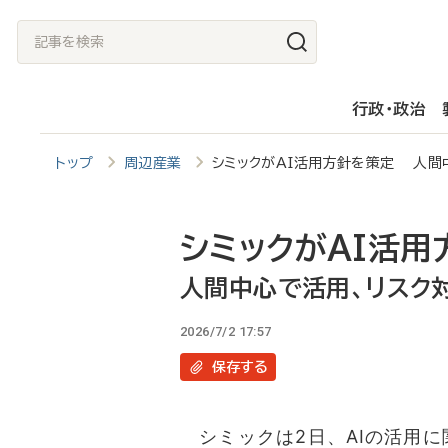
メ
記
イ
事
ン
を
行政・政治
コ
検
ン
索
トップ
周辺産業
シミックがAI活用方針を策定 人間
テ
ン
ツ
シミックがAI活用
に
人間中心で活用、リスク
移
2026/7/2 17:57
動
保存
する
シミックは2日、AIの活用に