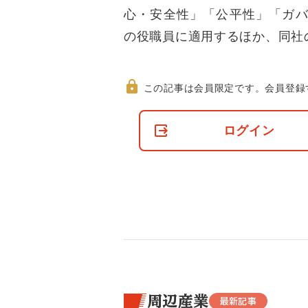
心・安全性」「公平性」「ガバ
の役職員に適用するほか、同社
この記事は会員限定です。
会員登録
非
会
ログイン
員
の
閲
覧
制
限
に
つ
い
て
周辺産業
最新記事