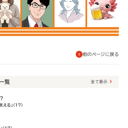
前のページに戻る
載一覧
全て表示
？
える」（17）
！