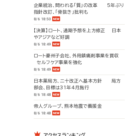
企業統治、問われる「質」の改革 5年ぶり
指針改訂、「骨抜き」批判も
8/6 18:50
【決算】ロート、通期予想を上方修正 日本
やアジアなど好調
8/6 18:49
ロート豪州子会社、外用鎮痛剤事業を買収
セルフケア事業を強化
8/6 18:49
日本薬局方、二十改正へ基本方針 局方
部会、目標は31年4月施行
8/6 18:48
帝人グループ、熊本地震で義援金
8/6 18:48
アクセスランキング