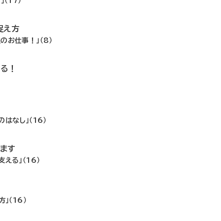
（17）
捉え方
のお仕事！」（8）
いる！
はなし」（16）
ます
える」（16）
！
」（16）