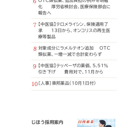
OTC類似薬、追加負担の例外を明確
化 厚労省検討会、医療保険部会に
報告へ
【中医協】テロメライシン、保険適用了
承 13日から、オンコリスの再生医
療等製品
対象成分にラメルテオン追加 OTC
類似薬、一増一減で合計変わらず
【中医協】テッペーザの薬価、5.51％
引き下げ 費用対で、11月から
〔人事〕東邦薬品（10月1日付）
寄
稿
じほう採用案内