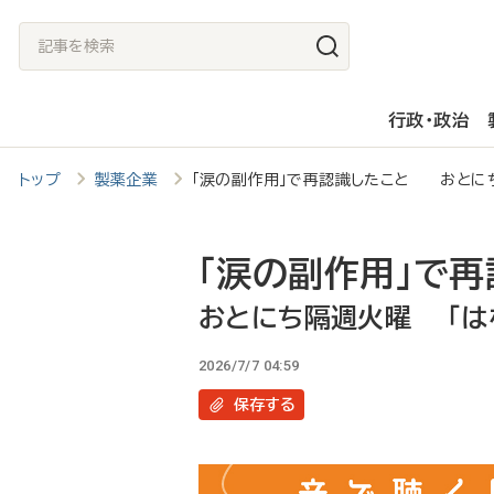
メ
記
イ
事
ン
を
行政・政治
コ
検
ン
索
トップ
製薬企業
「涙の副作用」で再認識したこと おとにち
テ
ン
ツ
「涙の副作用」で再
に
おとにち隔週火曜 「は
移
2026/7/7 04:59
動
保存
する