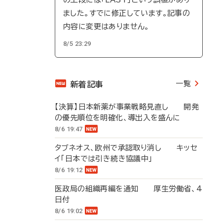
ました。すでに修正しています。記事の
内容に変更はありません。
8/5 23:29
一覧
新着記事
【決算】日本新薬が事業戦略見直し 開発
の優先順位を明確化、導出入を盛んに
8/6 19:47
タブネオス、欧州で承認取り消し キッセ
イ「日本では引き続き協議中」
8/6 19:12
医政局の組織再編を通知 厚生労働省、4
日付
8/6 19:02