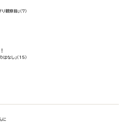
り観察録」（7）
で！
はなし」（15）
し
んに