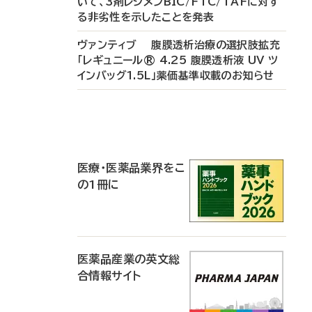
いて、3剤レジメンBIC/FTC/TAFに対す
る非劣性を示したことを発表
ヴァンティブ 腹膜透析治療の選択肢拡充
「レギュニール® 4.25 腹膜透析液 UV ツ
インバッグ1.5L」薬価基準収載のお知らせ
P
R
医療・医薬品業界をこ
の1冊に
医薬品産業の英文総
合情報サイト