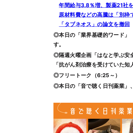
年間給与3.8％増、製薬21社
原材料費などの高騰は「別枠
「タブネオス」の論文を撤回
◎本日の「業界基礎的ワード」（
す。
◎隔週火曜企画「はなと学ぶ安全
「抗がん剤治療を受けていた知
◎フリートーク（6:25～）
◎本日の「音で聴く日刊薬業」