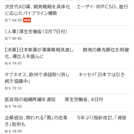
次世代AD薬、開発戦略を具体化 エーザイ・井戸CSO、進行
に応じたパイプライン構築
8/7 04:30
〔人事〕厚生労働省（8月7日付）
8/7 00:00
【決算】日本新薬が事業戦略見直し 開発の優先順位を明確
化、導出入を盛んに
8/6 19:47
タブネオス、欧州で承認取り消し キッセイ「日本では引き
続き協議中」
8/6 19:12
医政局の組織再編を通知 厚生労働省、4日付
8/6 19:02
企業統治、問われる「質」の改革 5年ぶり指針改訂、「骨抜
き」批判も
8/6 18:50