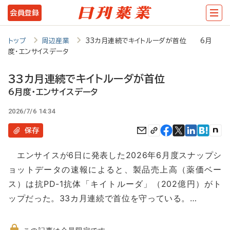
メ
会員登録
イ
ン
トップ
周辺産業
33カ月連続でキイトルーダが首位 6月
度・エンサイスデータ
コ
ン
33カ月連続でキイトルーダが首位
テ
6月度・エンサイスデータ
ン
2026/7/6 14:34
ツ
保存
に
エンサイスが6日に発表した2026年6月度スナップシ
移
ョットデータの速報によると、製品売上高（薬価ベー
動
ス）は抗PD-1抗体「キイトルーダ」（202億円）がト
ップだった。33カ月連続で首位を守っている。…