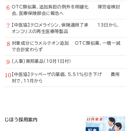
OTC類似薬、追加負担の例外を明確化 厚労省検討
会、医療保険部会に報告へ
【中医協】テロメライシン、保険適用了承 13日から、
オンコリスの再生医療等製品
対象成分にラメルテオン追加 OTC類似薬、一増一減
で合計変わらず
〔人事〕東邦薬品（10月1日付）
【中医協】テッペーザの薬価、5.51％引き下げ 費用
対で、11月から
寄
稿
じほう採用案内