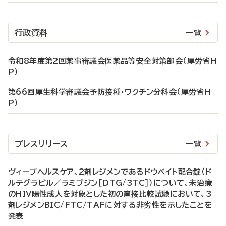
行政資料
一覧
令和8年度第2回薬事審議会医薬品等安全対策部会（厚労省H
P）
第66回厚生科学審議会予防接種・ワクチン分科会（厚労省H
P）
プレスリリース
一覧
ヴィーブヘルスケア、2剤レジメンであるドウベイト配合錠（ド
ルテグラビル／ラミブジン［DTG/3TC］）について、未治療
のHIV陽性成人を対象とした初の直接比較試験において、3
剤レジメンBIC/FTC/TAFに対する非劣性を示したことを
発表