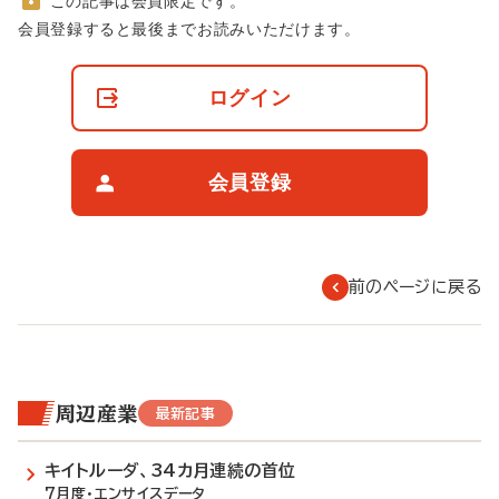
この記事は会員限定です。
非
会員登録すると最後までお読みいただけます。
会
員
の
ログイン
閲
覧
制
限
会員登録
に
つ
い
て
前のページに戻る
周辺産業
最新記事
キイトルーダ、34カ月連続の首位
7月度・エンサイスデータ