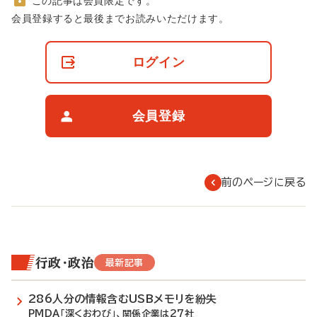
この記事は会員限定です。
非
会員登録すると最後までお読みいただけます。
会
員
の
ログイン
閲
覧
制
限
会員登録
に
つ
い
て
前のページに戻る
行政・政治
最新記事
286人分の情報含むUSBメモリを紛失
PMDA「深くおわび」、関係企業は27社