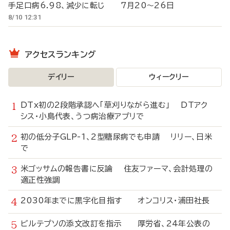
手足口病6.98、減少に転じ 7月20～26日
8/10 12:31
アクセスランキング
デイリー
ウィークリー
DTx初の2段階承認へ「草刈りながら進む」 DTアク
シス・小島代表、うつ病治療アプリで
初の低分子GLP-1、2型糖尿病でも申請 リリー、日米
で
米ゴッサムの報告書に反論 住友ファーマ、会計処理の
適正性強調
2030年までに黒字化目指す オンコリス・浦田社長
ビルテプソの添文改訂を指示 厚労省、24年公表の