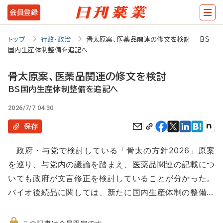
メ
会員登録
イ
ン
トップ
行政・政治
骨太原案、医薬品関連の修文を検討 BS
国内生産体制整備を追記へ
コ
ン
骨太原案、医薬品関連の修文を検討
テ
BS国内生産体制整備を追記へ
ン
2026/7/7 04:30
ツ
保存
に
政府・与党で検討している「骨太の方針2026」原案
移
を巡り、与党内の議論を踏まえ、医薬品関連の記載につ
動
いても政府が文言修正を検討していることが分かった。
バイオ後続品に関しては、新たに国内生産体制の整備…