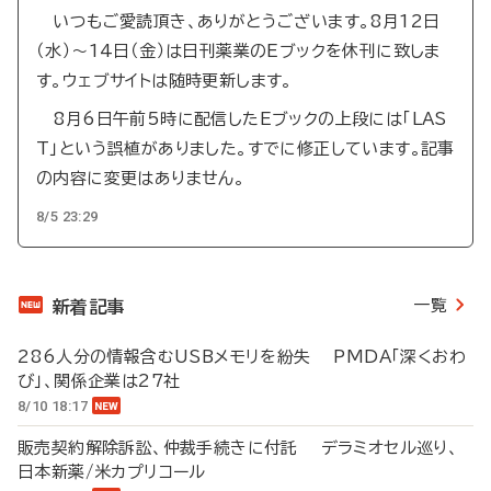
いつもご愛読頂き、ありがとうございます。8月12日
（水）～14日（金）は日刊薬業のEブックを休刊に致しま
す。ウェブサイトは随時更新します。
8月6日午前5時に配信したEブックの上段には「LAS
T」という誤植がありました。すでに修正しています。記事
の内容に変更はありません。
8/5 23:29
一覧
新着記事
286人分の情報含むUSBメモリを紛失 PMDA「深くおわ
び」、関係企業は27社
8/10 18:17
販売契約解除訴訟、仲裁手続きに付託 デラミオセル巡り、
日本新薬/米カプリコール