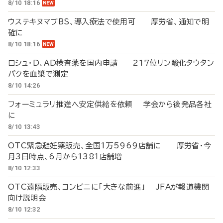
8/10 18:16
ウステキヌマブBS、導入療法で使用可 厚労省、通知で明
確に
8/10 18:16
ロシュ・D、AD検査薬を国内申請 217位リン酸化タウタン
パクを血漿で測定
8/10 14:26
フォーミュラリ推進へ安定供給を依頼 学会から後発品各社
に
8/10 13:43
OTC緊急避妊薬販売、全国1万5969店舗に 厚労省・今
月3日時点、6月から1381店舗増
8/10 12:33
OTC遠隔販売、コンビニに「大きな前進」 JFAが報道機関
向け説明会
8/10 12:32