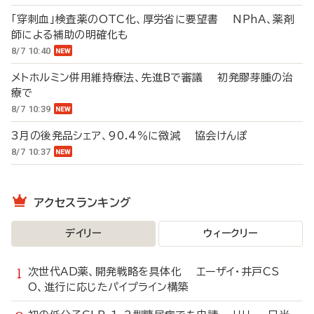
「穿刺血」検査薬のOTC化、厚労省に要望書 NPhA、薬剤
師による補助の明確化も
8/7 10:40
メトホルミン併用維持療法、先進Bで審議 初発膠芽腫の治
療で
8/7 10:39
3月の後発品シェア、90.4％に微減 協会けんぽ
8/7 10:37
アクセスランキング
デイリー
ウィークリー
次世代AD薬、開発戦略を具体化 エーザイ・井戸CS
O、進行に応じたパイプライン構築