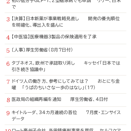
初の低分子GLP-1、2型糖尿病でも申請 リリー、日米
で
【決算】日本新薬が事業戦略見直し 開発の優先順位
を明確化、導出入を盛んに
【中医協】医療機器3製品の保険適用を了承
〔人事〕厚生労働省（8月7日付）
タブネオス、欧州で承認取り消し キッセイ「日本では
引き続き協議中」
ドイツ人の働き方、参考にしてみては？ おとにち金
曜 「うぱのちいさな一歩のはなし」（17）
医政局の組織再編を通知 厚生労働省、4日付
キイトルーダ、34カ月連続の首位 7月度・エンサイス
データ
ロート豪州子会社、外用鎮痛剤事業を買収 セルフケア