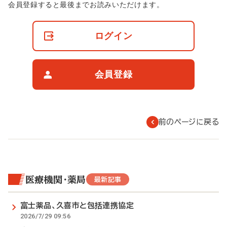
非
会員登録すると最後までお読みいただけます。
会
員
の
ログイン
閲
覧
制
限
会員登録
に
つ
い
て
前のページに戻る
医療機関・薬局
最新記事
富士薬品、久喜市と包括連携協定
2026/7/29 09:56