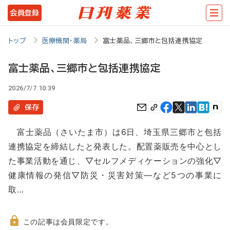
メ
会員登録
イ
ン
トップ
医療機関・薬局
富士薬品、三郷市と包括連携協定
コ
富士薬品、三郷市と包括連携協定
ン
2026/7/7 10:39
テ
ン
保存
ツ
富士薬品（さいたま市）は6日、埼玉県三郷市と包括
に
連携協定を締結したと発表した。配置薬販売を中心とし
移
た事業活動を通じ、▽セルフメディケーションの強化▽
動
健康情報の発信▽防災・災害対策―など5つの事業に
取…
この記事は会員限定です。