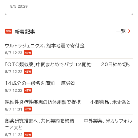
8/5 23:29
一覧
新着記事
ウルトラジェニクス、熊本地震で寄付金
8/7 12:23
「OTC類似薬」中間まとめでパブコメ開始 20日締め切り
8/7 12:22
14成分の一般名を周知 厚労省
8/7 12:22
線維性炎症性疾患の抗体創製で提携 小野薬品、米企業と
8/7 11:31
創薬研究推進へ、共同契約を締結 中外製薬、米カリフォル
ニア大と
8/7 11:22