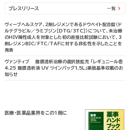
プレスリリース
一覧
ヴィーブヘルスケア、2剤レジメンであるドウベイト配合錠（ド
ルテグラビル／ラミブジン［DTG/3TC］）について、未治療
のHIV陽性成人を対象とした初の直接比較試験において、3
剤レジメンBIC/FTC/TAFに対する非劣性を示したことを
発表
ヴァンティブ 腹膜透析治療の選択肢拡充 「レギュニール®
4.25 腹膜透析液 UV ツインバッグ1.5L」薬価基準収載のお
知らせ
P
R
医療・医薬品業界をこの1冊に