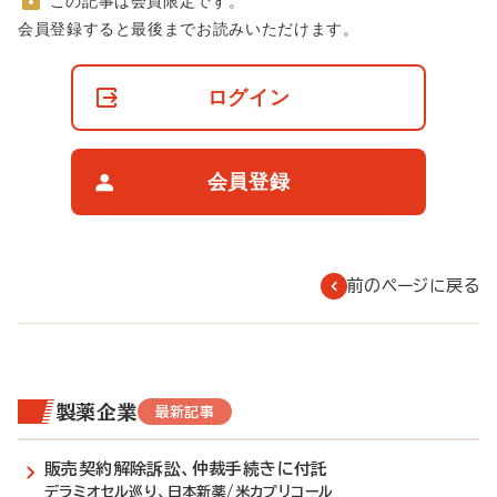
この記事は会員限定です。
非
会員登録すると最後までお読みいただけます。
会
員
の
ログイン
閲
覧
制
限
会員登録
に
つ
い
て
前のページに戻る
製薬企業
最新記事
販売契約解除訴訟、仲裁手続きに付託
デラミオセル巡り、日本新薬/米カプリコール