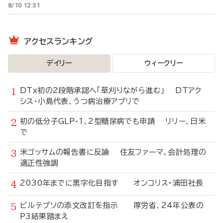
8/10 12:31
アクセスランキング
デイリー
ウィークリー
DTx初の2段階承認へ「草刈りながら進む」 DTアク
シス・小島代表、うつ病治療アプリで
初の低分子GLP-1、2型糖尿病でも申請 リリー、日米
で
米ゴッサムの報告書に反論 住友ファーマ、会計処理の
適正性強調
2030年までに黒字化目指す オンコリス・浦田社長
ビルテプソの添文改訂を指示 厚労省、24年公表の
P3結果踏まえ