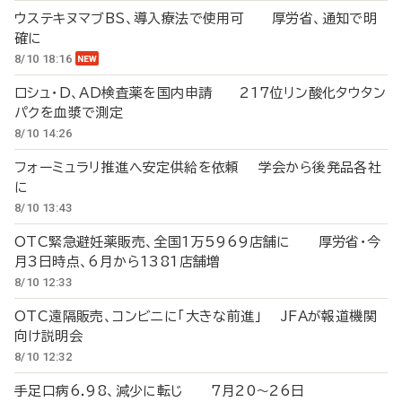
ウステキヌマブBS、導入療法で使用可 厚労省、通知で明
確に
8/10 18:16
ロシュ・D、AD検査薬を国内申請 217位リン酸化タウタン
パクを血漿で測定
8/10 14:26
フォーミュラリ推進へ安定供給を依頼 学会から後発品各社
に
8/10 13:43
OTC緊急避妊薬販売、全国1万5969店舗に 厚労省・今
月3日時点、6月から1381店舗増
8/10 12:33
OTC遠隔販売、コンビニに「大きな前進」 JFAが報道機関
向け説明会
8/10 12:32
手足口病6.98、減少に転じ 7月20～26日