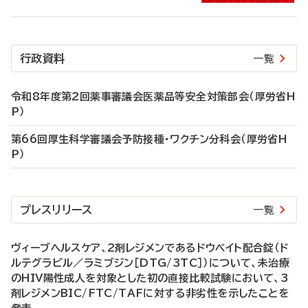
行政資料
一覧
令和8年度第2回薬事審議会医薬品等安全対策部会（厚労省H
P）
第66回厚生科学審議会予防接種・ワクチン分科会（厚労省H
P）
プレスリリース
一覧
ヴィーブヘルスケア、2剤レジメンであるドウベイト配合錠（ド
ルテグラビル／ラミブジン［DTG/3TC］）について、未治療
のHIV陽性成人を対象とした初の直接比較試験において、3
剤レジメンBIC/FTC/TAFに対する非劣性を示したことを