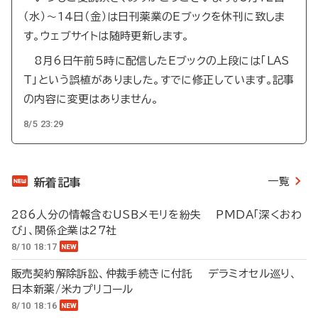
（水）～14日（金）は日刊薬業のEブックを休刊に致しま
す。ウェブサイトは随時更新します。
8月6日午前5時に配信したEブックの上段には「LAS
T」という誤植がありました。すでに修正しています。記事
の内容に変更はありません。
8/5 23:29
一覧
新着記事
286人分の情報含むUSBメモリを紛失 PMDA「深くおわ
び」、関係企業は27社
8/10 18:17
販売契約解除訴訟、仲裁手続きに付託 デラミオセル巡り、
日本新薬/米カプリコール
8/10 18:16