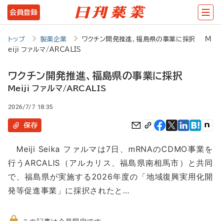
メ
会員登録
イ
ン
トップ
製薬企業
ワクチン開発推進、福島県の事業に採択 M
eiji ファルマ/ARCALIS
コ
ン
ワクチン開発推進、福島県の事業に採択
テ
Meiji ファルマ/ARCALIS
ン
2026/7/7 18:35
ツ
保存
に
Meiji Seika ファルマは7日、mRNAのCDMO事業を
移
行うARCALIS（アルカリス、福島県南相馬市）と共同
動
で、福島県が実施する2026年度の「地域復興実用化開
発等促進事業」に採択されたと…