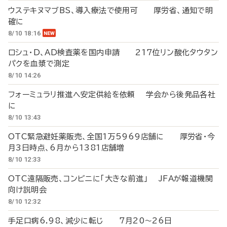
ウステキヌマブBS、導入療法で使用可 厚労省、通知で明
確に
8/10 18:16
ロシュ・D、AD検査薬を国内申請 217位リン酸化タウタン
パクを血漿で測定
8/10 14:26
フォーミュラリ推進へ安定供給を依頼 学会から後発品各社
に
8/10 13:43
OTC緊急避妊薬販売、全国1万5969店舗に 厚労省・今
月3日時点、6月から1381店舗増
8/10 12:33
OTC遠隔販売、コンビニに「大きな前進」 JFAが報道機関
向け説明会
8/10 12:32
手足口病6.98、減少に転じ 7月20～26日