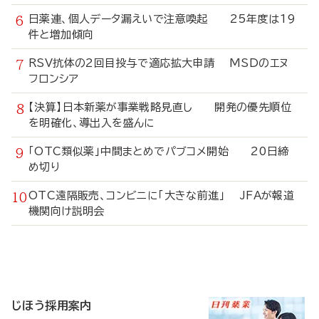
日薬連、個人データ漏えいで注意喚起 25年度は19
件と増加傾向
RSV抗体の2回目投与で適応拡大申請 MSDのエヌ
フロンシア
【決算】日本新薬が事業戦略見直し 開発の優先順位
を明確化、導出入を盛んに
「OTC類似薬」中間まとめでパブコメ開始 20日締
め切り
OTC遠隔販売、コンビニに「大きな前進」 JFAが報道
機関向け説明会
寄
稿
じほう採用案内