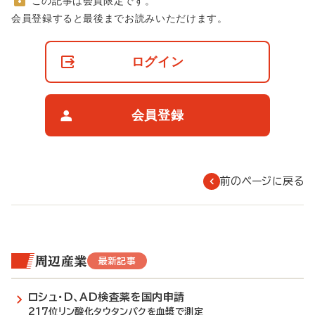
この記事は会員限定です。
非
会員登録すると最後までお読みいただけます。
会
員
の
ログイン
閲
覧
制
限
会員登録
に
つ
い
て
前のページに戻る
周辺産業
最新記事
ロシュ・D、AD検査薬を国内申請
217位リン酸化タウタンパクを血漿で測定