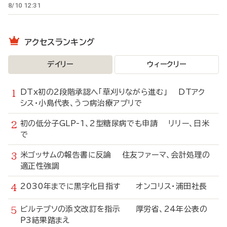
8/10 12:31
アクセスランキング
デイリー
ウィークリー
DTx初の2段階承認へ「草刈りながら進む」 DTアク
シス・小島代表、うつ病治療アプリで
初の低分子GLP-1、2型糖尿病でも申請 リリー、日米
で
米ゴッサムの報告書に反論 住友ファーマ、会計処理の
適正性強調
2030年までに黒字化目指す オンコリス・浦田社長
ビルテプソの添文改訂を指示 厚労省、24年公表の
P3結果踏まえ