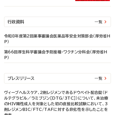
行政資料
一覧
令和8年度第2回薬事審議会医薬品等安全対策部会（厚労省H
P）
第66回厚生科学審議会予防接種・ワクチン分科会（厚労省H
P）
プレスリリース
一覧
ヴィーブヘルスケア、2剤レジメンであるドウベイト配合錠（ド
ルテグラビル／ラミブジン［DTG/3TC］）について、未治療
のHIV陽性成人を対象とした初の直接比較試験において、3
剤レジメンBIC/FTC/TAFに対する非劣性を示したことを