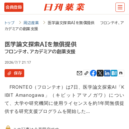
メ
会員登録
イ
ン
トップ
周辺産業
医学論文探索AIを無償提供 フロンテオ、ア
カデミアの創薬支援
コ
ン
医学論文探索AIを無償提供
テ
フロンテオ、アカデミアの創薬支援
ン
2026/7/7 21:17
ツ
保存
に
FRONTEO（フロンテオ）は7日、医学論文探索AI「K
移
IBIT Amanogawa」（キビットアマノガワ）につい
動
て、大学や研究機関に使用ライセンスを約1年間無償提
供する研究支援プログラムを開始した…