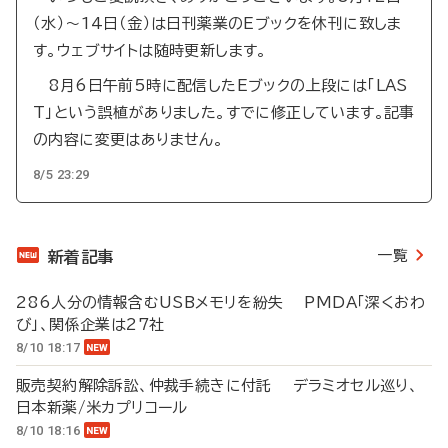
（水）～14日（金）は日刊薬業のEブックを休刊に致しま
す。ウェブサイトは随時更新します。
8月6日午前5時に配信したEブックの上段には「LAS
T」という誤植がありました。すでに修正しています。記事
の内容に変更はありません。
8/5 23:29
一覧
新着記事
286人分の情報含むUSBメモリを紛失 PMDA「深くおわ
び」、関係企業は27社
8/10 18:17
販売契約解除訴訟、仲裁手続きに付託 デラミオセル巡り、
日本新薬/米カプリコール
8/10 18:16